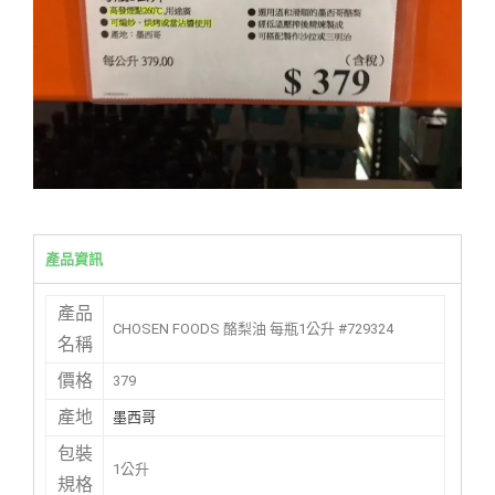
產品資訊
產品
CHOSEN FOODS 酪梨油 每瓶1公升 #729324
名稱
價格
379
產地
墨西哥
包裝
1公升
規格