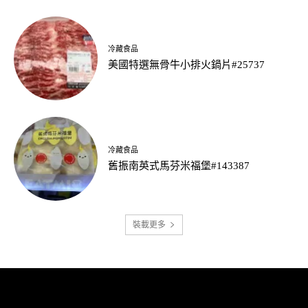
冷藏食品
美國特選無骨牛小排火鍋片#25737
冷藏食品
舊振南英式馬芬米福堡#143387
裝載更多