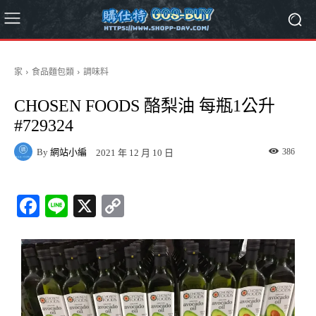
家
食品麵包類
調味料
CHOSEN FOODS 酪梨油 每瓶1公升
#729324
By
網站小編
386
2021 年 12 月 10 日
Fa
Li
X
C
ce
ne
op
bo
y
ok
Li
nk