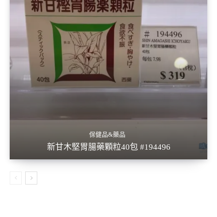
保健品&藥品
新甘木堅胃腸藥顆粒40包 #194496