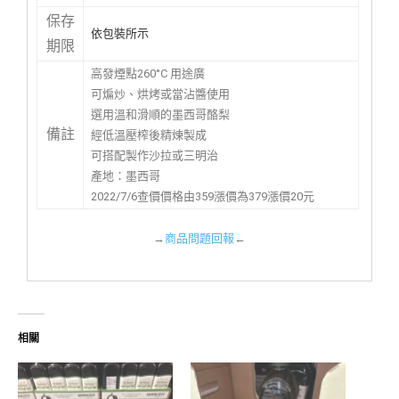
保存
依包裝所示
期限
高發煙點260°C 用途廣
可煸炒、烘烤或當沾醬使用
選用溫和滑順的墨西哥酪梨
備註
經低溫壓榨後精煉製成
可搭配製作沙拉或三明治
產地：墨西哥
2022/7/6查價價格由359漲價為379漲價20元
→
商品問題回報
←
相關