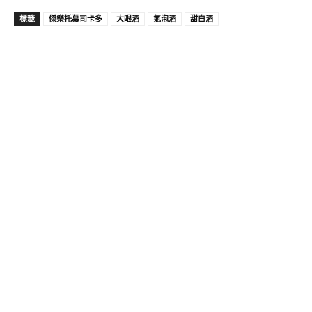
標籤
傑樂托慕司卡多
大眼酒
氣泡酒
甜白酒