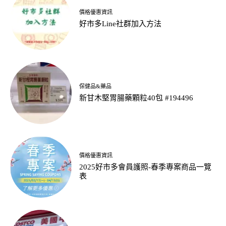
價格優惠資訊
好市多Line社群加入方法
保健品&藥品
新甘木堅胃腸藥顆粒40包 #194496
價格優惠資訊
2025好市多會員護照-春季專案商品一覽
表