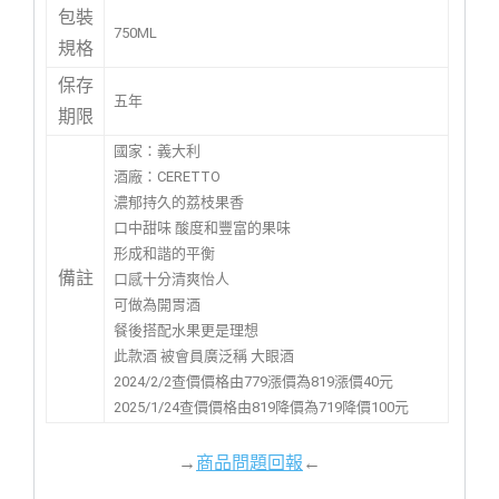
包裝
750ML
規格
保存
五年
期限
國家：義大利
酒廠：CERETTO
濃郁持久的荔枝果香
口中甜味 酸度和豐富的果味
形成和諧的平衡
備註
口感十分清爽怡人
可做為開胃酒
餐後搭配水果更是理想
此款酒 被會員廣泛稱 大眼酒
2024/2/2查價價格由779漲價為819漲價40元
2025/1/24查價價格由819降價為719降價100元
→
商品問題回報
←