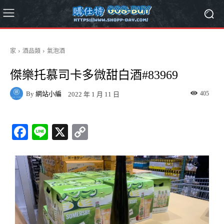
家
酒品類
氣泡酒
傑樂托慕司卡多微甜白酒#83969
By
網站小編
405
2022 年 1 月 11 日
Fa
Li
X
C
ce
ne
op
bo
y
ok
Li
nk