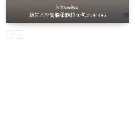
保健品&藥品
新甘木堅胃腸藥顆粒40包 #194496