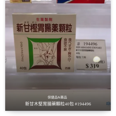
保健品&藥品
新甘木堅胃腸藥顆粒40包 #194496