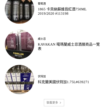
葡萄酒
1865 卡貝納蘇維翁紅酒750ML
2019/2020 #113198
威士忌
KAVAKAN 噶瑪蘭威士忌酒展商品一覽
表
伏特加
科克蘭美國伏特加1.75L#639271
裝載更多