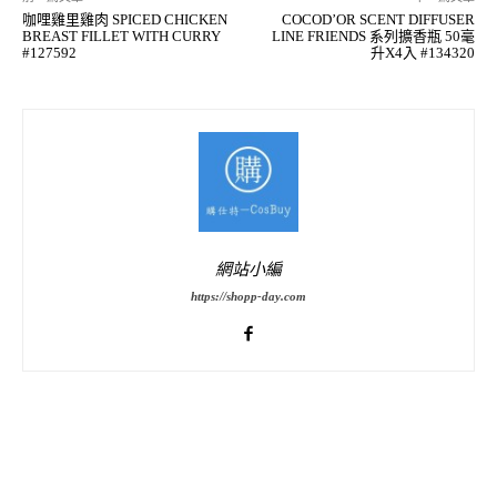
咖哩雞里雞肉 SPICED CHICKEN
COCOD’OR SCENT DIFFUSER
BREAST FILLET WITH CURRY
LINE FRIENDS 系列擴香瓶 50毫
#127592
升X4入 #134320
網站小編
https://shopp-day.com