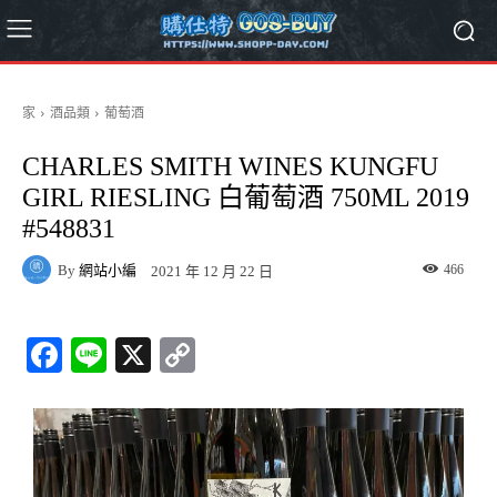
家
酒品類
葡萄酒
CHARLES SMITH WINES KUNGFU
GIRL RIESLING 白葡萄酒 750ML 2019
#548831
By
網站小編
466
2021 年 12 月 22 日
Fa
Li
X
C
ce
ne
op
bo
y
ok
Li