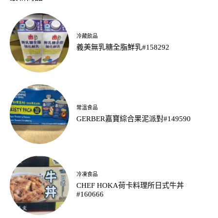
冷藏飲品
義美無乳糖全脂鮮乳#158292
常溫食品
GERBER嘉寶綜合果泥派對#149590
冷凍食品
CHEF HOKA荷卡料理所日式牛丼
#160666