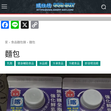
Facebook
Line
X
Copy
Link
家
食品麵包類
麵包
麵包
乳酪
健身輔助食品
冰品類
冷凍食品
冷藏食品
即溶現泡類