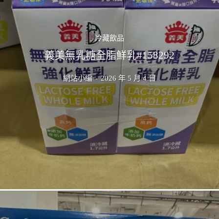
冷藏飲品
義美無乳糖全脂鮮乳#158292
網站小編
-
2026 年 5 月 4 日