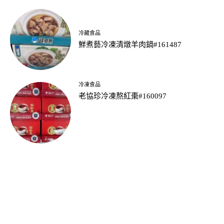
冷藏食品
鮮煮藝冷凍清燉羊肉鍋#161487
冷凍食品
老協珍冷凍熬紅棗#160097