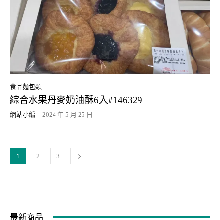
食品麵包類
綜合水果丹麥奶油酥6入#146329
網站小編
-
2024 年 5 月 25 日
1
2
3
最新商品