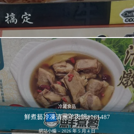
冷藏食品
鮮煮藝冷凍清燉羊肉鍋#161487
網站小編
-
2026 年 5 月 4 日