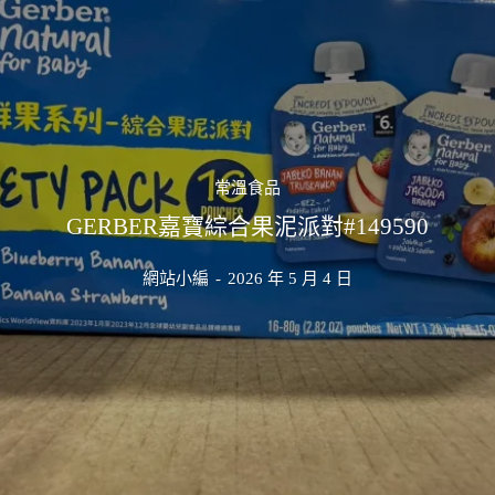
常溫食品
GERBER嘉寶綜合果泥派對#149590
網站小編
-
2026 年 5 月 4 日