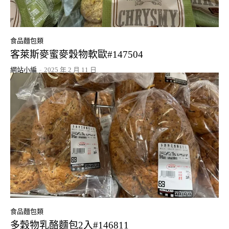
食品麵包類
客萊斯麥蜜麥穀物軟歐#147504
網站小編
-
2025 年 2 月 11 日
食品麵包類
多穀物乳酪麵包2入#146811