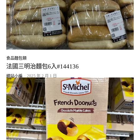
食品麵包類
法國三明治麵包6入#144136
網站小編
-
2025 年 2 月 1 日