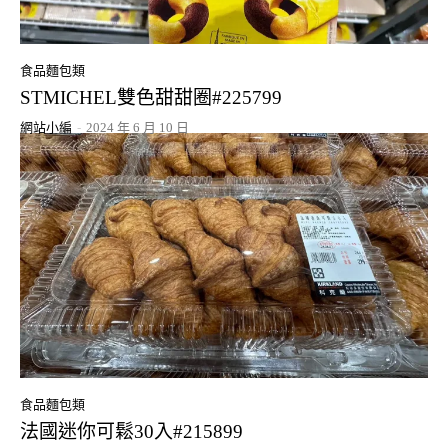
食品麵包類
STMICHEL雙色甜甜圈#225799
網站小編
-
2024 年 6 月 10 日
食品麵包類
法國迷你可鬆30入#215899