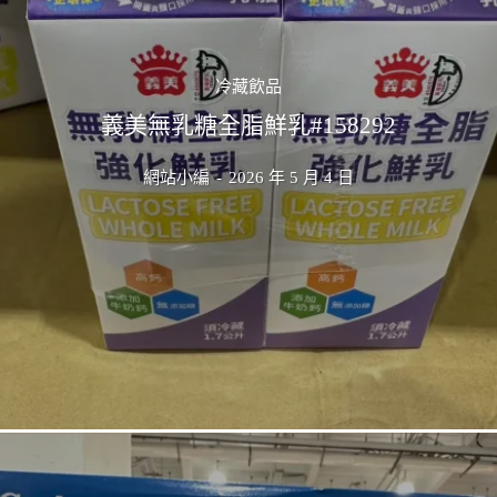
冷藏飲品
義美無乳糖全脂鮮乳#158292
網站小編
-
2026 年 5 月 4 日