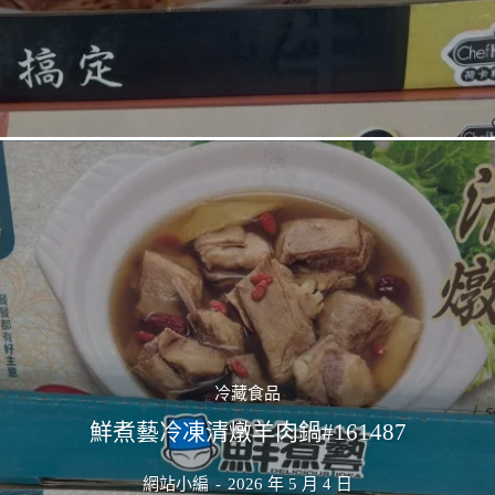
冷藏食品
鮮煮藝冷凍清燉羊肉鍋#161487
網站小編
-
2026 年 5 月 4 日