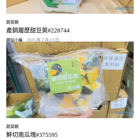
蔬菜類
產銷履歷甜豆筴#228744
網站小編
-
2025 年 2 月 13 日
蔬菜類
鮮切南瓜塊#375595