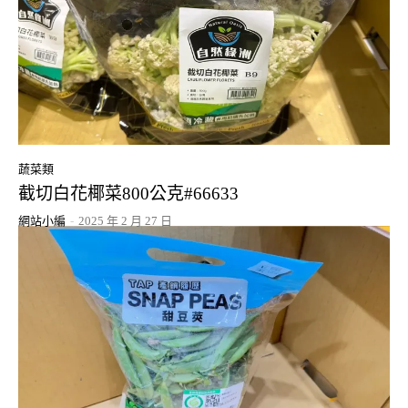
蔬菜類
截切白花椰菜800公克#66633
網站小編
-
2025 年 2 月 27 日