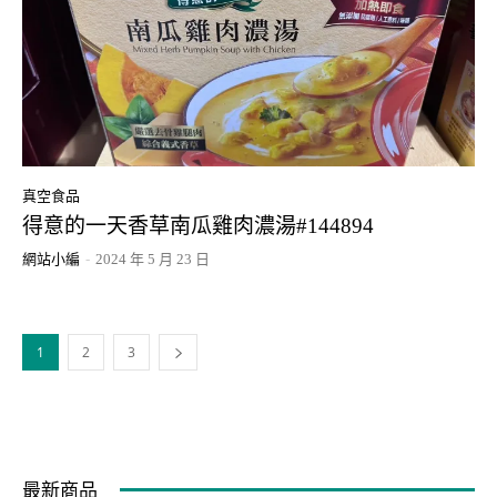
真空食品
得意的一天香草南瓜雞肉濃湯#144894
網站小編
-
2024 年 5 月 23 日
1
2
3
最新商品