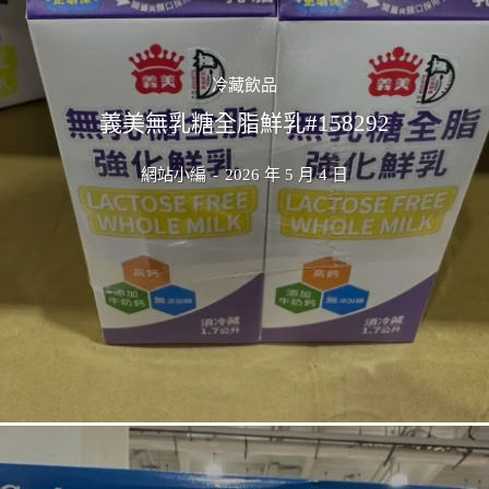
冷藏飲品
義美無乳糖全脂鮮乳#158292
網站小編
-
2026 年 5 月 4 日