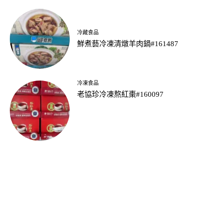
冷藏食品
鮮煮藝冷凍清燉羊肉鍋#161487
冷凍食品
老協珍冷凍熬紅棗#160097