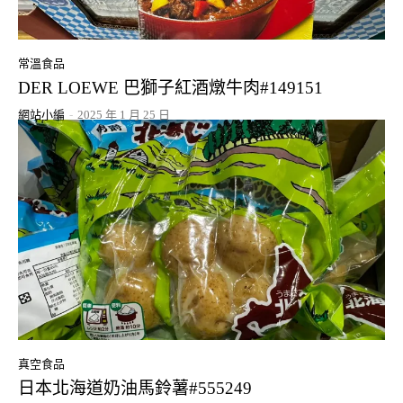
常溫食品
DER LOEWE 巴獅子紅酒燉牛肉#149151
網站小編
-
2025 年 1 月 25 日
真空食品
日本北海道奶油馬鈴薯#555249