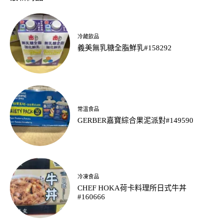
冷藏飲品
義美無乳糖全脂鮮乳#158292
常溫食品
GERBER嘉寶綜合果泥派對#149590
冷凍食品
CHEF HOKA荷卡料理所日式牛丼
#160666