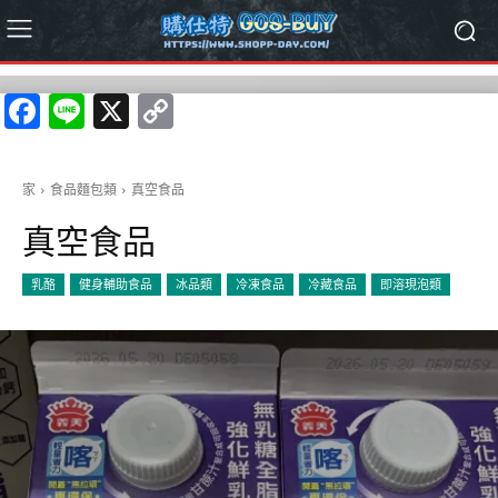
Facebook
Line
X
Copy
Link
家
食品麵包類
真空食品
真空食品
乳酪
健身輔助食品
冰品類
冷凍食品
冷藏食品
即溶現泡類