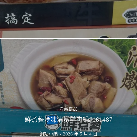
冷藏食品
鮮煮藝冷凍清燉羊肉鍋#161487
網站小編
-
2026 年 5 月 4 日