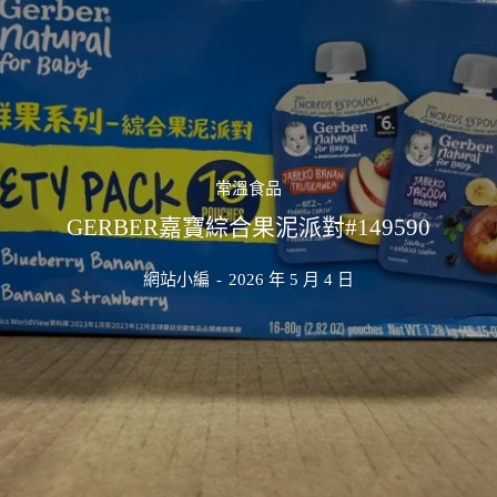
常溫食品
GERBER嘉寶綜合果泥派對#149590
網站小編
-
2026 年 5 月 4 日