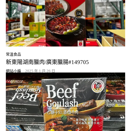
常溫食品
新東陽湖南臘肉/廣東臘腸#149705
網站小編
-
2025 年 1 月 26 日