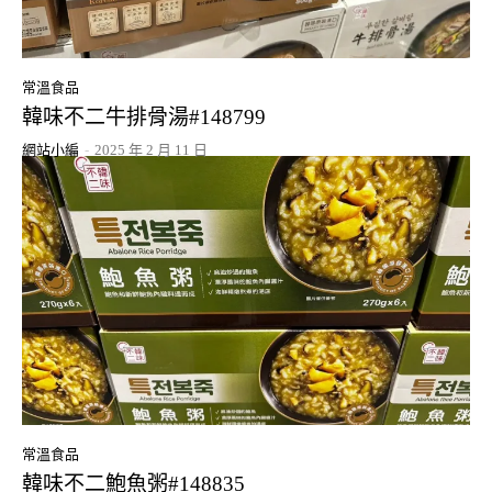
常溫食品
韓味不二牛排骨湯#148799
網站小編
-
2025 年 2 月 11 日
常溫食品
韓味不二鮑魚粥#148835