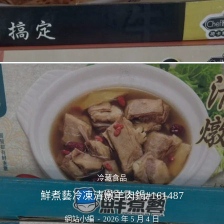
冷藏食品
鮮煮藝冷凍清燉羊肉鍋#161487
網站小編
-
2026 年 5 月 4 日