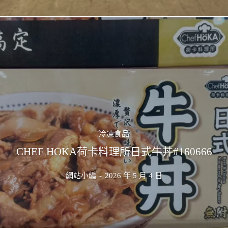
冷凍食品
CHEF HOKA荷卡料理所日式牛丼#160666
網站小編
-
2026 年 5 月 4 日