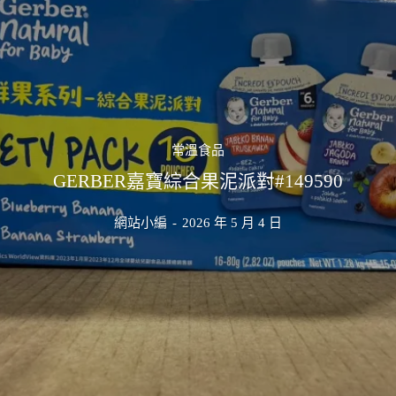
常溫食品
GERBER嘉寶綜合果泥派對#149590
網站小編
-
2026 年 5 月 4 日