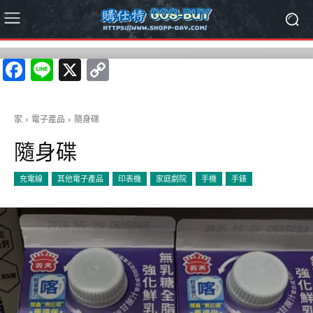
Facebook
Line
X
Copy
Link
家
電子產品
隨身碟
隨身碟
充電線
其他電子產品
印表機
家庭劇院
手機
手錶