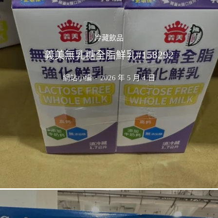
冷藏飲品
義美無乳糖全脂鮮乳#158292
網站小編
-
2026 年 5 月 4 日