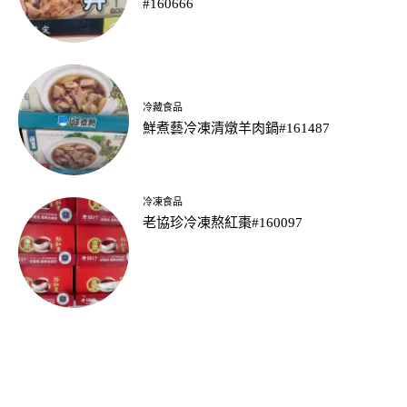
#160666
冷藏食品
鮮煮藝冷凍清燉羊肉鍋#161487
冷凍食品
老協珍冷凍熬紅棗#160097