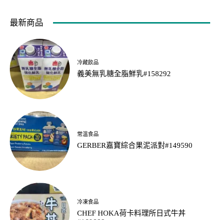
最新商品
冷藏飲品
義美無乳糖全脂鮮乳#158292
常溫食品
GERBER嘉寶綜合果泥派對#149590
冷凍食品
CHEF HOKA荷卡料理所日式牛丼