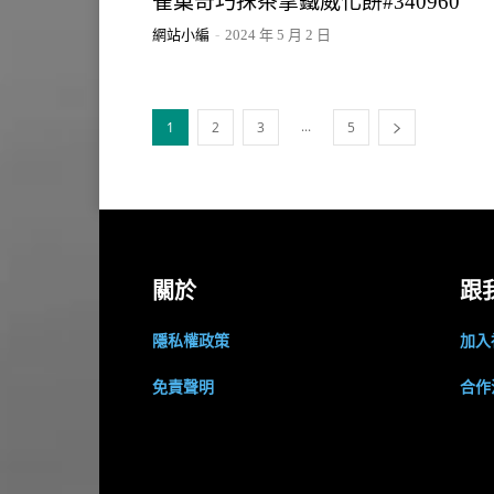
雀巢奇巧抹茶拿鐵威化餅#340960
網站小編
-
2024 年 5 月 2 日
...
1
2
3
5
關於
跟
隱私權政策
加入
免責聲明
合作