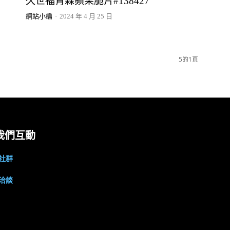
久世福青森蘋果脆片#138427
網站小編
-
2024 年 4 月 25 日
5的1頁
我們互動
社群
洽談