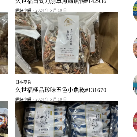
久世福日式刀削章魚鱈魚條#142936
網站小編
-
2024 年 5 月 10 日
日本零食
久世福極品珍味五色小魚乾#131670
網站小編
-
2024 年 5 月 10 日