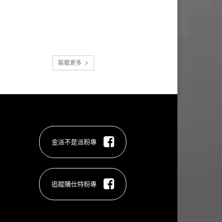
裝載更多
金派不是派粉專
追蹤購仕特粉專