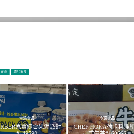
大零食
印尼零食
常溫食品
冷凍食品
ERBER嘉寶綜合果泥派對
CHEF HOKA荷卡料理
#149590
式牛丼#160666