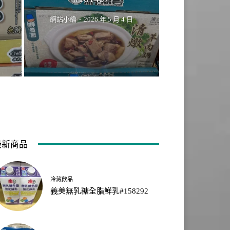
網站小編
-
2026 年 5 月 4 日
最新商品
冷藏飲品
義美無乳糖全脂鮮乳#158292