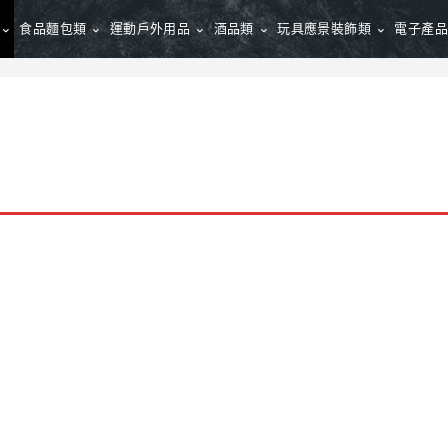
食品麵包類
運動戶外用品
酒品類
玩具應景裝飾類
電子產