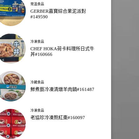
常溫食品
GERBER嘉寶綜合果泥派對
#149590
冷凍食品
CHEF HOKA荷卡料理所日式牛
丼#160666
冷藏食品
鮮煮藝冷凍清燉羊肉鍋#161487
冷凍食品
老協珍冷凍熬紅棗#160097