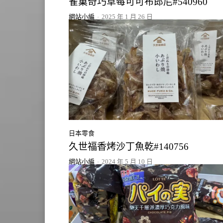
雀巢奇巧草莓可可布郎尼#540960
網站小編
-
2025 年 1 月 26 日
日本零食
久世福香烤沙丁魚乾#140756
網站小編
-
2024 年 5 月 10 日