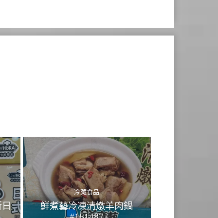
冷藏食品
所日
鮮煮藝冷凍清燉羊肉鍋
#161487