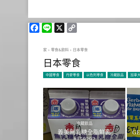
Facebook
Line
X
Copy
Link
家
零食&飲料
日本零食
日本零食
中國零食
丹麥零食
以色列零食
冷藏飲品
加拿
冷藏飲品
義美無乳糖全脂鮮乳
G
#158292