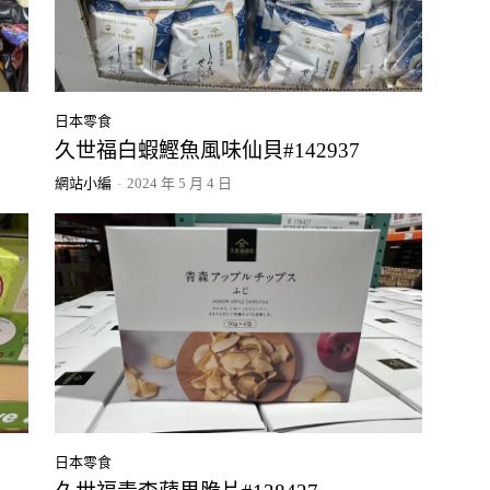
日本零食
久世福白蝦鰹魚風味仙貝#142937
網站小編
-
2024 年 5 月 4 日
日本零食