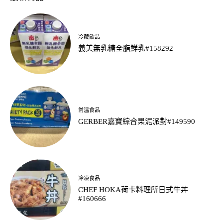
冷藏飲品
義美無乳糖全脂鮮乳#158292
常溫食品
GERBER嘉寶綜合果泥派對#149590
冷凍食品
CHEF HOKA荷卡料理所日式牛丼
#160666