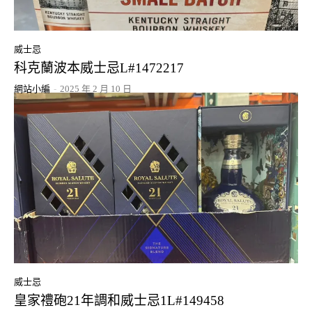
威士忌
科克蘭波本威士忌L#1472217
網站小編
-
2025 年 2 月 10 日
威士忌
皇家禮砲21年調和威士忌1L#149458