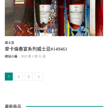
威士忌
麥卡倫春宴系列威士忌#149461
網站小編
-
2025 年 1 月 31 日
1
2
3
最新商品