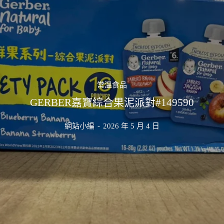
常溫食品
GERBER嘉寶綜合果泥派對#149590
網站小編
-
2026 年 5 月 4 日