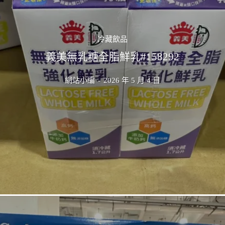
冷藏飲品
義美無乳糖全脂鮮乳#158292
網站小編
-
2026 年 5 月 4 日