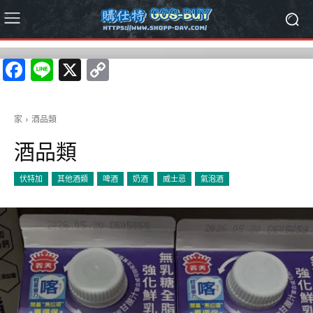
Facebook
Line
X
Copy
Link
家
酒品類
酒品類
伏特加
其他酒類
啤酒
奶酒
威士忌
氣泡酒