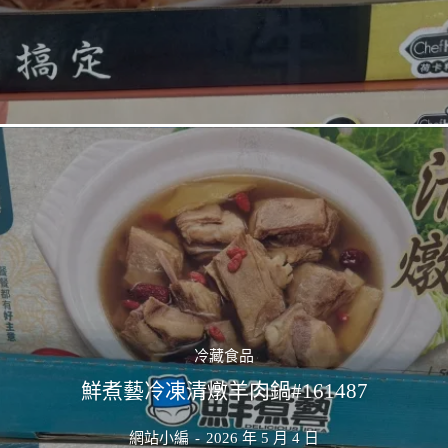
冷藏食品
鮮煮藝冷凍清燉羊肉鍋#161487
網站小編
-
2026 年 5 月 4 日