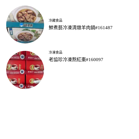
冷藏食品
鮮煮藝冷凍清燉羊肉鍋#161487
冷凍食品
老協珍冷凍熬紅棗#160097