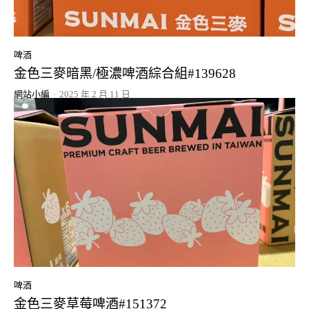
啤酒
金色三麥暗黑/極濃啤酒綜合組#139628
網站小編
-
2025 年 2 月 11 日
啤酒
金色三麥草莓啤酒#151372