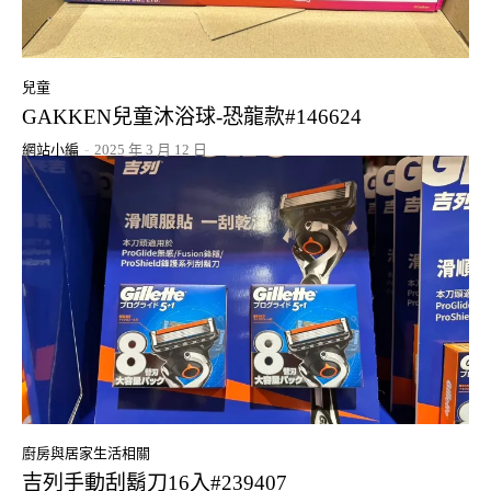
兒童
GAKKEN兒童沐浴球-恐龍款#146624
網站小編
-
2025 年 3 月 12 日
廚房與居家生活相關
吉列手動刮鬍刀16入#239407