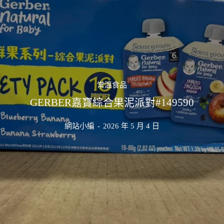
常溫食品
GERBER嘉寶綜合果泥派對#149590
網站小編
-
2026 年 5 月 4 日