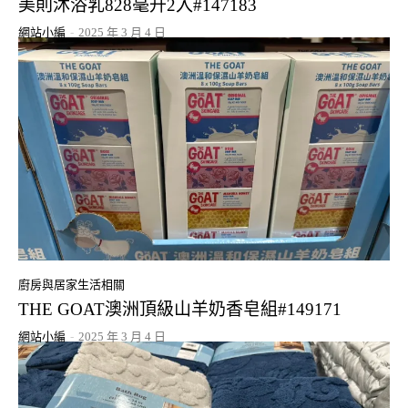
美則沐浴乳828毫升2入#147183
網站小編
-
2025 年 3 月 4 日
廚房與居家生活相關
THE GOAT澳洲頂級山羊奶香皂組#149171
網站小編
-
2025 年 3 月 4 日