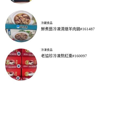
冷藏食品
鮮煮藝冷凍清燉羊肉鍋#161487
冷凍食品
老協珍冷凍熬紅棗#160097