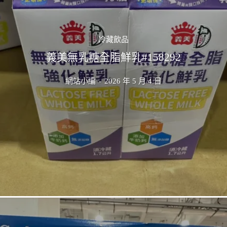
冷藏飲品
義美無乳糖全脂鮮乳#158292
網站小編
-
2026 年 5 月 4 日