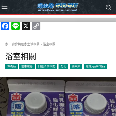
Facebook
Line
X
Copy
Link
家
廚房與居家生活相關
浴室相關
浴室相關
保養品
優惠票券
口腔清潔相關
奶粉
寢具類
寵物用品&食品