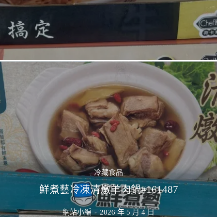
冷藏食品
鮮煮藝冷凍清燉羊肉鍋#161487
網站小編
-
2026 年 5 月 4 日