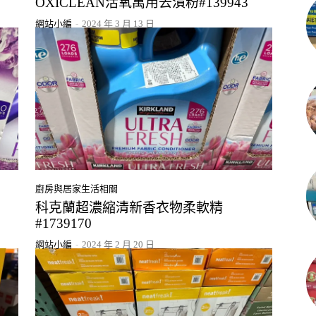
OXICLEAN活氧萬用去漬粉#139943
網站小編
-
2024 年 3 月 13 日
廚房與居家生活相關
科克蘭超濃縮清新香衣物柔軟精
#1739170
網站小編
-
2024 年 2 月 20 日