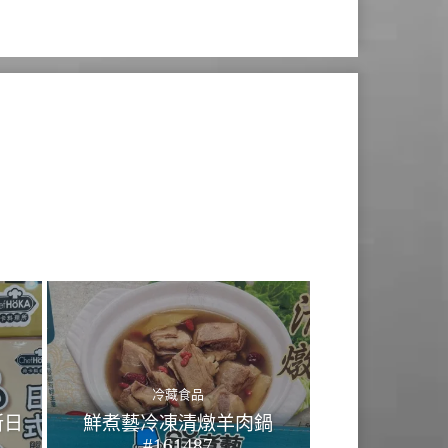
冷藏食品
所日
鮮煮藝冷凍清燉羊肉鍋
#161487