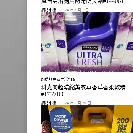
風倍清浴廁用防霉防臭劑#144061
網站小編
-
2024 年 5 月 1 日
廚房與居家生活相關
科克蘭超濃縮薰衣草香草香柔軟精
#1739160
網站小編
-
2024 年 2 月 20 日