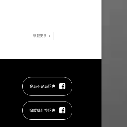
裝載更多
金派不是派粉專
追蹤購仕特粉專