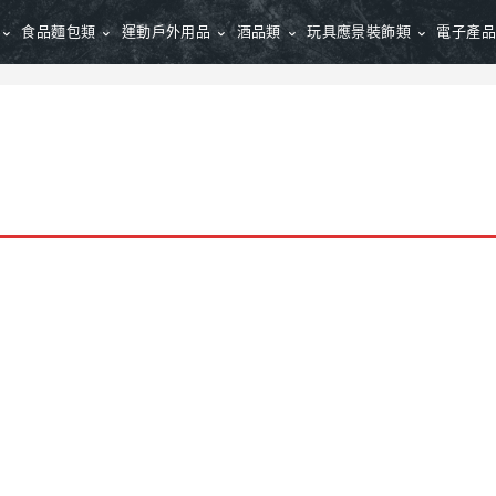
食品麵包類
運動戶外用品
酒品類
玩具應景裝飾類
電子產