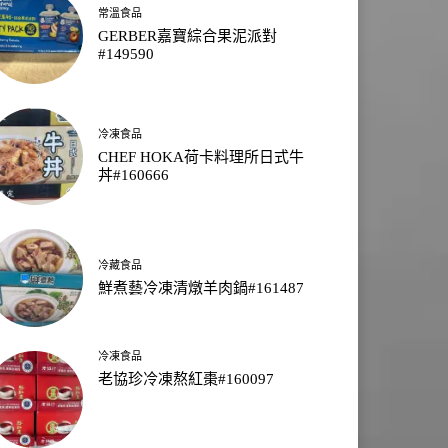
常溫食品
GERBER嘉寶綜合果泥派對
#149590
冷凍食品
CHEF HOKA荷卡料理所日式牛
丼#160666
冷藏食品
鮮煮藝冷凍清燉羊肉鍋#161487
冷凍食品
老協珍冷凍熬紅棗#160097