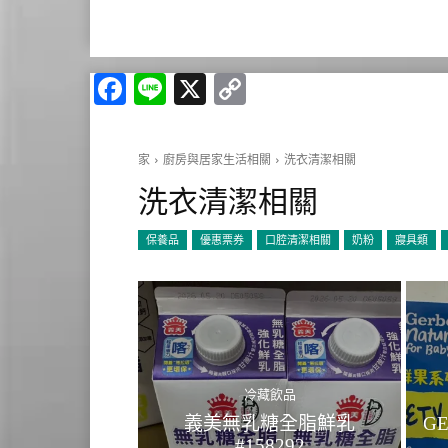
Facebook
Line
X
Copy
Link
家
廚房與居家生活相關
洗衣清潔相關
洗衣清潔相關
保養品
優惠票券
口腔清潔相關
奶粉
寢具類
冷藏飲品
義美無乳糖全脂鮮乳
G
#158292