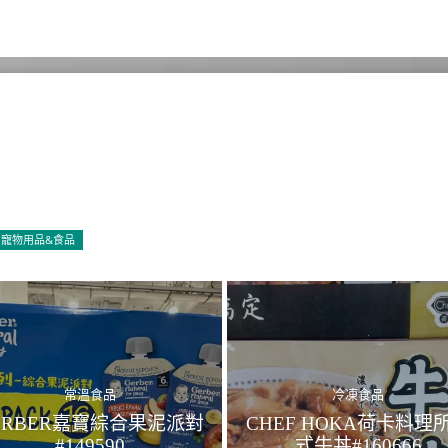
寵物用品&食品
常溫食品
冷凍食品
ERBER嘉寶綜合果泥派對
CHEF HOKA荷卡料理
#149590
式牛丼#160666