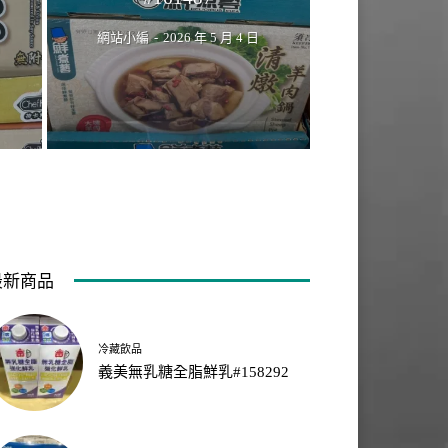
網站小編
-
2026 年 5 月 4 日
最新商品
冷藏飲品
義美無乳糖全脂鮮乳#158292