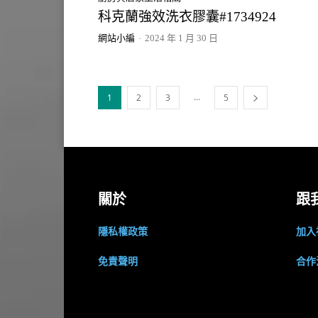
科克蘭強效洗衣膠囊#1734924
網站小編
-
2024 年 1 月 30 日
...
1
2
3
5
關於
跟
隱私權政策
加入
免責聲明
合作