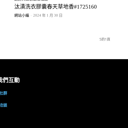
汰漬洗衣膠囊春天草地香#1725160
網站小編
-
2024 年 1 月 30 日
5的1頁
我們互動
社群
洽談