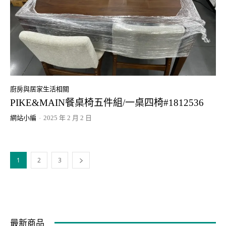
廚房與居家生活相關
PIKE&MAIN餐桌椅五件組/一桌四椅#1812536
網站小編
-
2025 年 2 月 2 日
1
2
3
最新商品