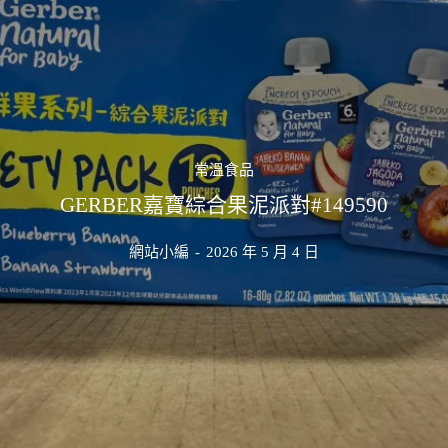
常溫食品
GERBER嘉寶綜合果泥派對#149590
網站小編
-
2026 年 5 月 4 日