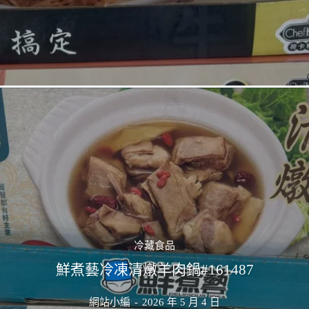
冷藏食品
鮮煮藝冷凍清燉羊肉鍋#161487
網站小編
-
2026 年 5 月 4 日