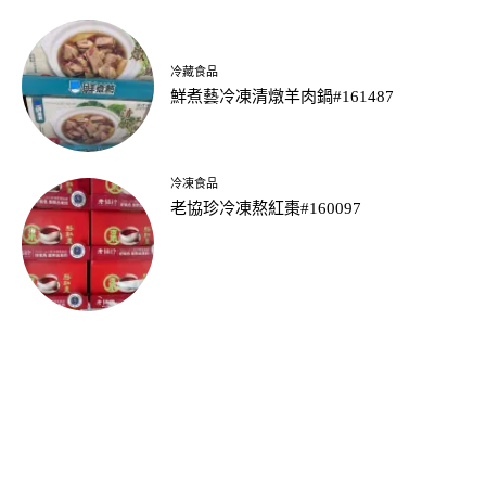
冷藏食品
鮮煮藝冷凍清燉羊肉鍋#161487
冷凍食品
老協珍冷凍熬紅棗#160097