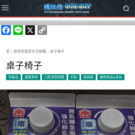
Facebook
Line
X
Copy
Link
家
廚房與居家生活相關
桌子椅子
桌子椅子
保養品
優惠票券
口腔清潔相關
奶粉
寢具類
寵物用品&食品