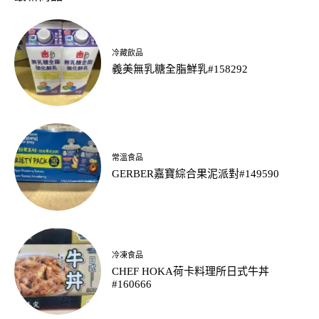
冷藏飲品
義美無乳糖全脂鮮乳#158292
常溫食品
GERBER嘉寶綜合果泥派對#149590
冷凍食品
CHEF HOKA荷卡料理所日式牛丼
#160666