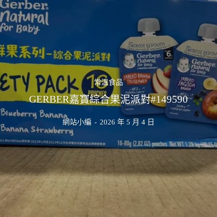
常溫食品
GERBER嘉寶綜合果泥派對#149590
網站小編
-
2026 年 5 月 4 日