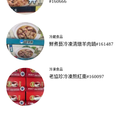
#160666
冷藏食品
鮮煮藝冷凍清燉羊肉鍋#161487
冷凍食品
老協珍冷凍熬紅棗#160097