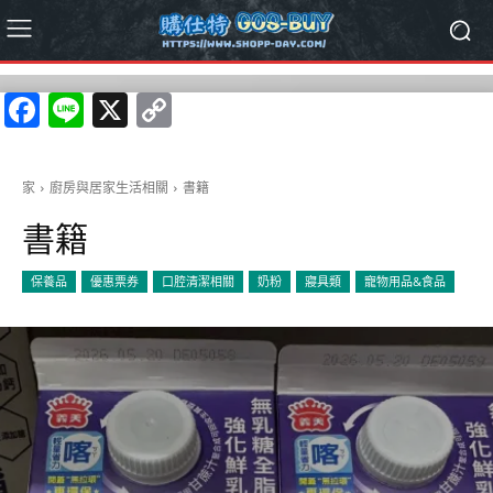
Facebook
Line
X
Copy
Link
家
廚房與居家生活相關
書籍
書籍
保養品
優惠票券
口腔清潔相關
奶粉
寢具類
寵物用品&食品