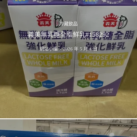
冷藏飲品
義美無乳糖全脂鮮乳#158292
網站小編
-
2026 年 5 月 4 日