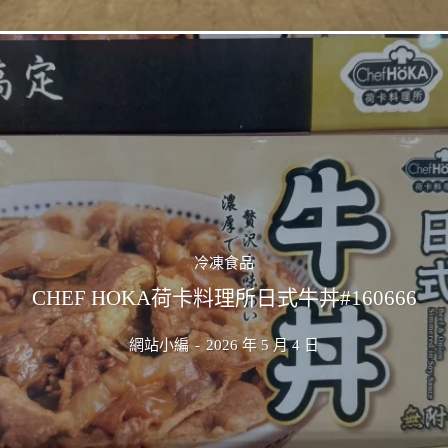
冷凍食品
CHEF HOKA荷卡料理所日式牛丼#160666
網站小編
-
2026 年 5 月 4 日