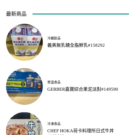
最新商品
冷藏飲品
義美無乳糖全脂鮮乳#158292
常溫食品
GERBER嘉寶綜合果泥派對#149590
冷凍食品
CHEF HOKA荷卡料理所日式牛丼