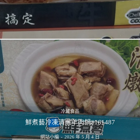
冷藏食品
鮮煮藝冷凍清燉羊肉鍋#161487
網站小編
-
2026 年 5 月 4 日