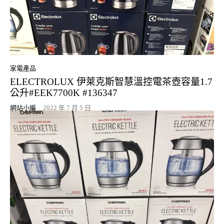
家電產品
ELECTROLUX 伊萊克斯智慧溫控電茶壺容量1.7
公升#EEK7700K #136347
網站小編
-
2022 年 7 月 5 日