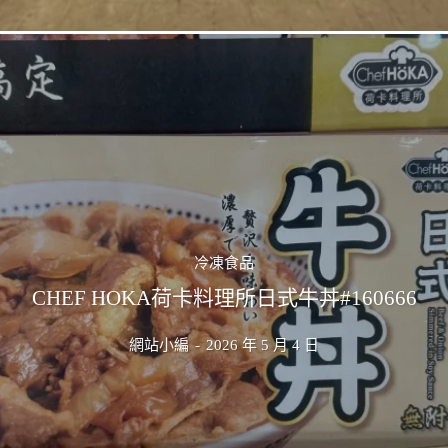
冷凍食品
CHEF HOKA荷卡料理所日式牛丼#160666
網站小編
-
2026 年 5 月 4 日