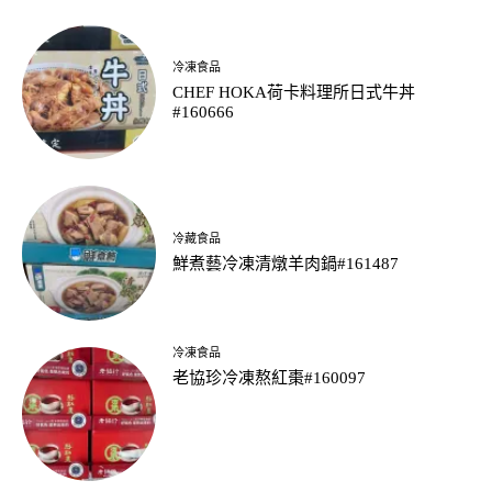
冷凍食品
CHEF HOKA荷卡料理所日式牛丼
#160666
冷藏食品
鮮煮藝冷凍清燉羊肉鍋#161487
冷凍食品
老協珍冷凍熬紅棗#160097