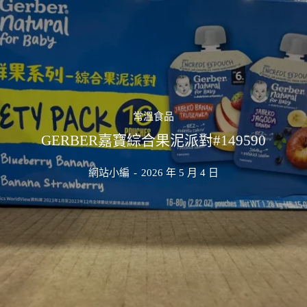
常溫食品
GERBER嘉寶綜合果泥派對#149590
網站小編
-
2026 年 5 月 4 日