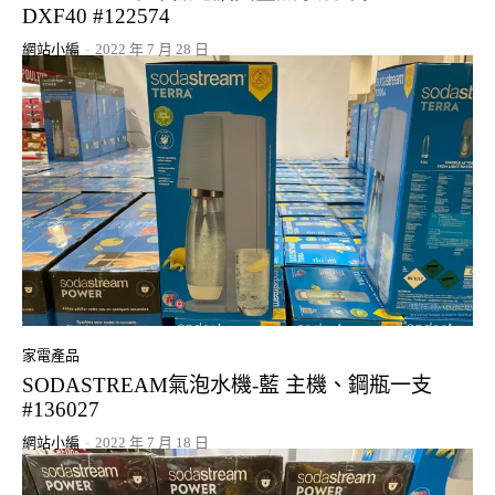
DXF40 #122574
網站小編
-
2022 年 7 月 28 日
家電產品
SODASTREAM氣泡水機-藍 主機、鋼瓶一支
#136027
網站小編
-
2022 年 7 月 18 日