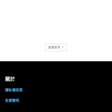
裝載更多
關於
隱私權政策
免責聲明