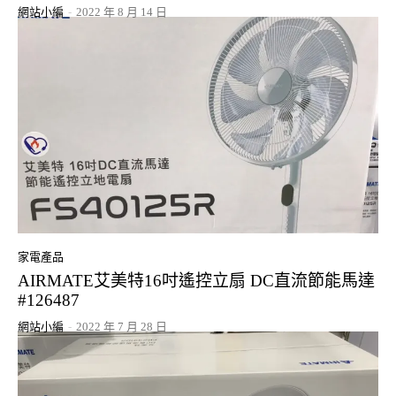
網站小編
-
2022 年 8 月 14 日
家電產品
AIRMATE艾美特16吋遙控立扇 DC直流節能馬達
#126487
網站小編
-
2022 年 7 月 28 日