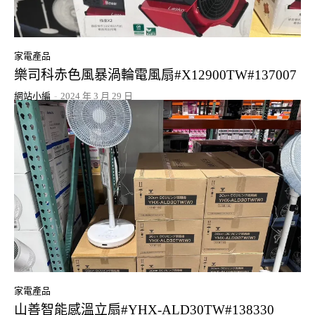
家電產品
樂司科赤色風暴渦輪電風扇#X12900TW#137007
網站小編
-
2024 年 3 月 29 日
家電產品
山善智能感溫立扇#YHX-ALD30TW#138330