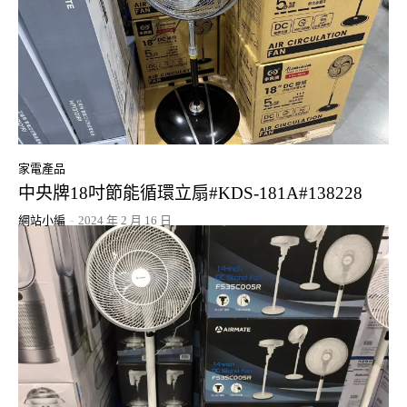
家電產品
中央牌18吋節能循環立扇#KDS-181A#138228
網站小編
-
2024 年 2 月 16 日