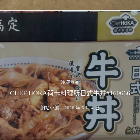
冷凍食品
CHEF HOKA荷卡料理所日式牛丼#160666
網站小編
-
2026 年 5 月 4 日