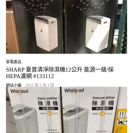
家電產品
SHARP 夏普清淨除濕機12公升 能源一級/採
HEPA濾網 #133112
網站小編
-
2022 年 5 月 3 日