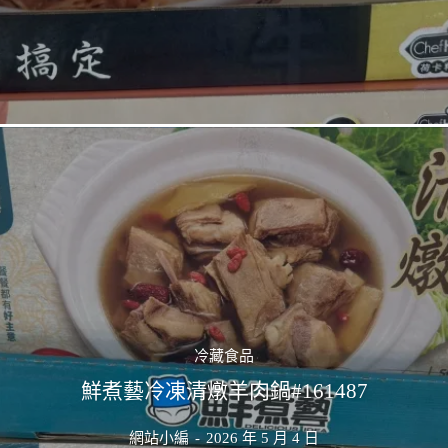
冷藏食品
鮮煮藝冷凍清燉羊肉鍋#161487
網站小編
-
2026 年 5 月 4 日