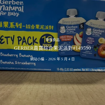
常溫食品
GERBER嘉寶綜合果泥派對#149590
網站小編
-
2026 年 5 月 4 日