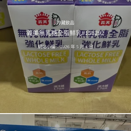
冷藏飲品
義美無乳糖全脂鮮乳#158292
網站小編
-
2026 年 5 月 4 日