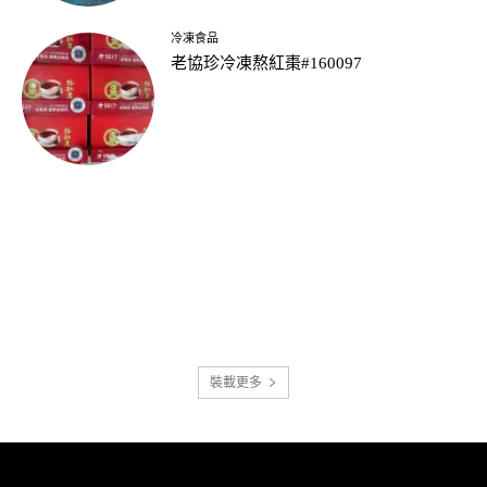
冷凍食品
老協珍冷凍熬紅棗#160097
裝載更多