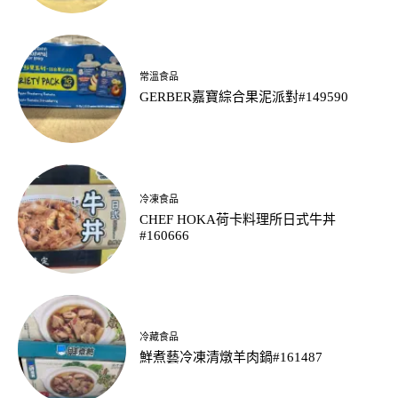
常溫食品
GERBER嘉寶綜合果泥派對#149590
冷凍食品
CHEF HOKA荷卡料理所日式牛丼
#160666
冷藏食品
鮮煮藝冷凍清燉羊肉鍋#161487