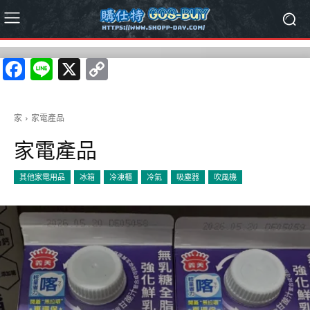
Facebook
Line
X
Copy
Link
家
家電產品
家電產品
其他家電用品
冰箱
冷凍櫃
冷氣
吸塵器
吹風機