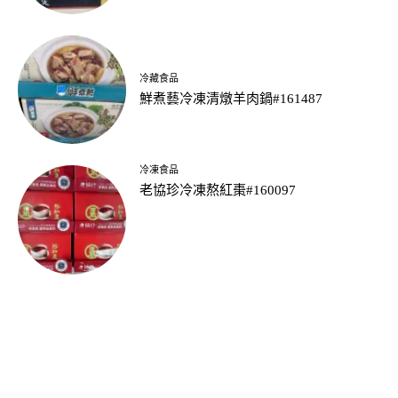
冷藏食品
鮮煮藝冷凍清燉羊肉鍋#161487
冷凍食品
老協珍冷凍熬紅棗#160097