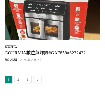
家電產品
GOURMIA數位氣炸鍋#GAF858#6232432
網站小編
-
2025 年 2 月 2 日
1
2
3