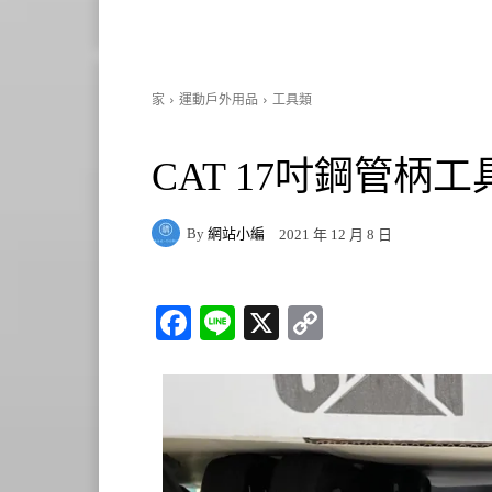
家
運動戶外用品
工具類
CAT 17吋鋼管柄工具包
By
網站小編
2021 年 12 月 8 日
Fa
Li
X
C
ce
ne
op
bo
y
ok
Li
nk