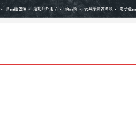
食品麵包類
運動戶外用品
酒品類
玩具應景裝飾類
電子產