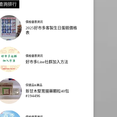
查詢排行
價格優惠資訊
2025好市多客製生日蛋糕價格
表
價格優惠資訊
好市多Line社群加入方法
保健品&藥品
新甘木堅胃腸藥顆粒40包
#194496
價格優惠資訊