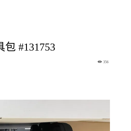
 #131753
356