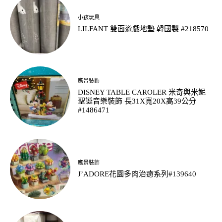
小孩玩具
LILFANT 雙面遊戲地墊 韓國製 #218570
應景裝飾
DISNEY TABLE CAROLER 米奇與米妮
聖誕音樂裝飾 長31X寬20X高39公分
#1486471
應景裝飾
J’ADORE花園多肉治癒系列#139640