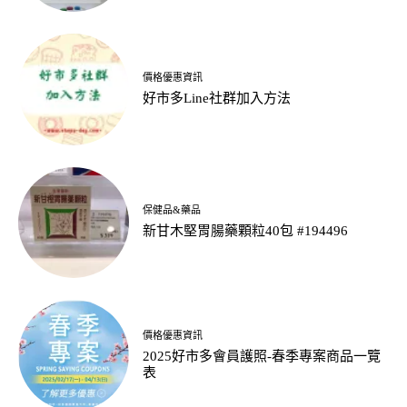
價格優惠資訊
好市多Line社群加入方法
保健品&藥品
新甘木堅胃腸藥顆粒40包 #194496
價格優惠資訊
2025好市多會員護照-春季專案商品一覽
表