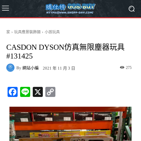
家
玩具應景裝飾類
小孩玩具
CASDON DYSON仿真無限塵器玩具
#131425
By
網站小編
275
2021 年 11 月 3 日
Fa
Li
X
C
ce
ne
op
bo
y
ok
Li
nk