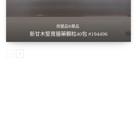
保健品&藥品
新甘木堅胃腸藥顆粒40包 #194496