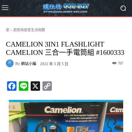
家
廚房與居家生活相關
CAMELION 3IN1 FLASHLIGHT
CAMELION 三合一手電筒組 #1600333
By
網站小編
707
2022 年 3 月 5 日
Fa
Li
X
C
ce
ne
op
bo
y
ok
Li
nk