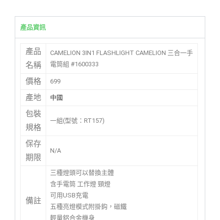
產品資訊
產品
CAMELION 3IN1 FLASHLIGHT CAMELION 三合一手
電筒組 #1600333
名稱
價格
699
產地
中國
包裝
一組(型號：RT157)
規格
保存
N/A
期限
三種燈頭可以替換主體
含手電筒 工作燈 頸燈
可用USB充電
備註
五種亮燈模式附掛鈎，磁鐵
輕量鋁合金機身