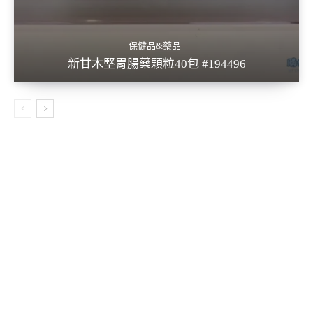
保健品&藥品
新甘木堅胃腸藥顆粒40包 #194496