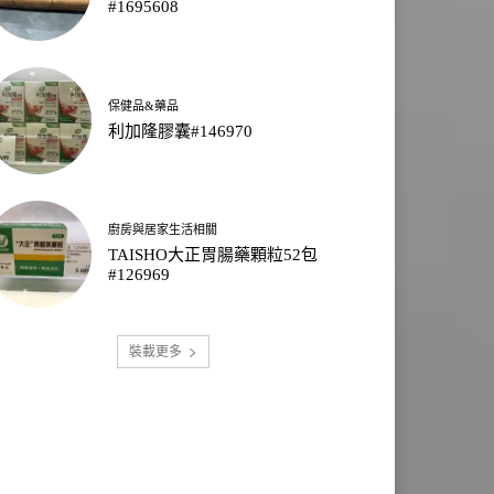
#1695608
保健品&藥品
利加隆膠囊#146970
廚房與居家生活相關
TAISHO大正胃腸藥顆粒52包
#126969
裝載更多