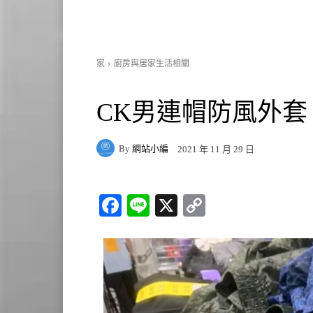
家
廚房與居家生活相關
CK男連帽防風外套 #1
By
網站小編
2021 年 11 月 29 日
Fa
Li
X
C
ce
ne
op
bo
y
ok
Li
nk