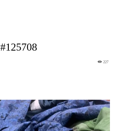
25708
227