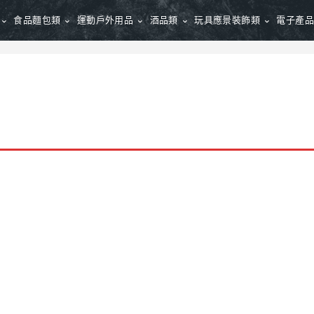
食品麵包類
運動戶外用品
酒品類
玩具應景裝飾類
電子產