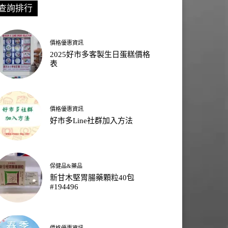
查詢排行
價格優惠資訊
2025好市多客製生日蛋糕價格
表
價格優惠資訊
好市多Line社群加入方法
保健品&藥品
新甘木堅胃腸藥顆粒40包
#194496
價格優惠資訊