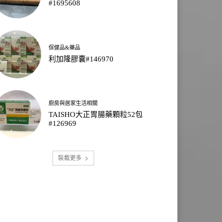
#1695608
保健品&藥品
利加隆膠囊#146970
廚房與居家生活相關
TAISHO大正胃腸藥顆粒52包
#126969
裝載更多