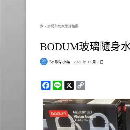
家
廚房與居家生活相關
BODUM玻璃隨身水瓶
By
網站小編
2021 年 12 月 7 日
Fa
Li
X
C
ce
ne
op
bo
y
ok
Li
nk