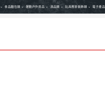
食品麵包類
運動戶外用品
酒品類
玩具應景裝飾類
電子產