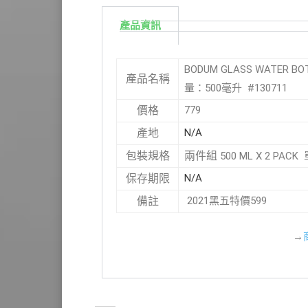
產品資訊
BODUM GLASS WATER 
產品名稱
量：500毫升 #130711
779
價格
N/A
產地
兩件組
包裝規格
500 ML X 2 PA
N/A
保存期限
2021黑五特價599
備註
→