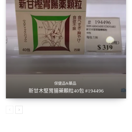
保健品&藥品
新甘木堅胃腸藥顆粒40包 #194496