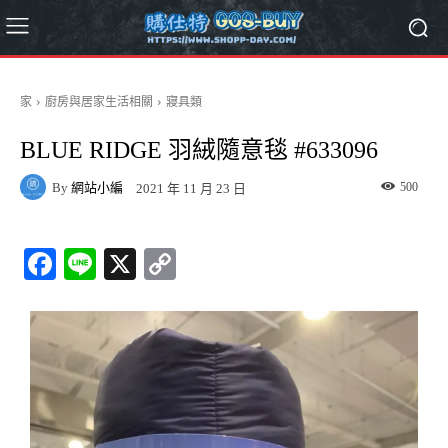
家
廚房與居家生活相關
寢具類
BLUE RIDGE 羽絨隨意毯 #633096
By
網站小編
500
2021 年 11 月 23 日
Fa
Li
X
C
ce
ne
op
bo
y
ok
Li
nk