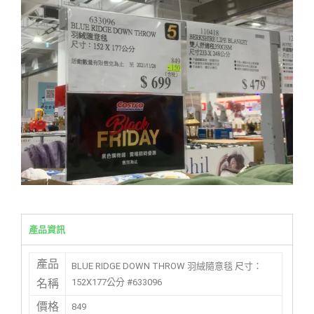
產品資訊
產品
BLUE RIDGE DOWN THROW 羽絨隨意毯 尺寸：
152X177公分 #633096
名稱
價格
849