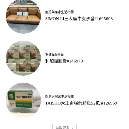
廚房與居家生活相關
SIMON LI三人座牛皮沙發#1695608
保健品&藥品
利加隆膠囊#146970
廚房與居家生活相關
TAISHO大正胃腸藥顆粒52包 #126969
裝載更多