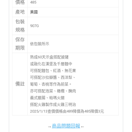
價格
485
產地
美國
包裝
907G
規格
保存
依包裝所示
期限
熟成60天示盒搭配披薩
或融化在漢堡及千層麵中
可搭配麵包、紅酒、無花果
可搭配沙拉瓣醬、西洋梨、
備註
葡萄、杏桃等作為前菜。
亦可搭配泡菜、橄欖、醃肉
義式臘腸、帕瑪火腿
搭配火雞製作成火雞三明治
2025/1/13查價價格由489降價為485降價3元
→
商品問題回報
←