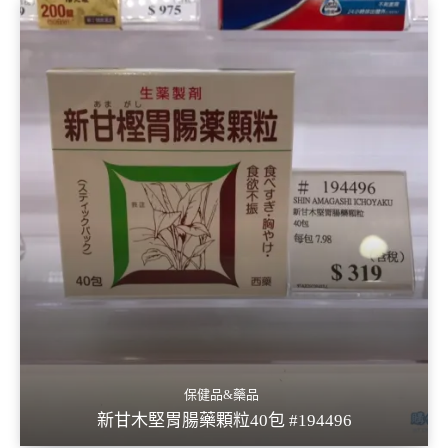
保健品&藥品
新甘木堅胃腸藥顆粒40包 #194496