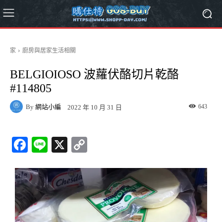
家
廚房與居家生活相關
BELGIOIOSO 波蘿伏酪切片乾酪
#114805
By
網站小編
643
2022 年 10 月 31 日
Fa
Li
X
C
ce
ne
op
bo
y
ok
Li
nk