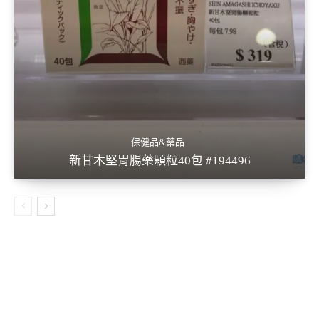
保健品&藥品
新甘木堅胃腸藥顆粒40包 #194496