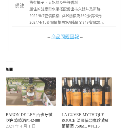
帶有椰子、太妃糖及些許香料
備註
最佳的酸度與水果搭配帶出持久餘味及新鮮
2022/8/7查價價格由349漲價為369漲價20元
2024/4/15查價價格由369降價至349降價20元
→
商品問題回報
←
相關
BARON DE LEY 西班牙微
LA CUVEE MYTHIQUE
甜白葡萄酒#142488
ROUGE 法國貓頭鷹珍藏紅
2024 年 4 月 1 日
葡萄酒 750ML #44115