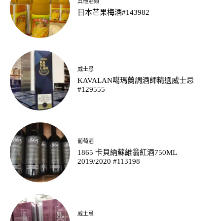
其他酒類
日本芒果梅酒#143982
威士忌
KAVALAN噶瑪蘭調酒師精選威士忌
#129555
葡萄酒
1865 卡貝納蘇維翁紅酒750ML
2019/2020 #113198
威士忌