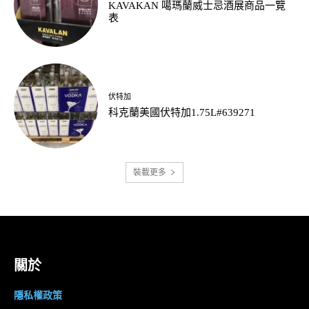
KAVAKAN 噶瑪蘭威士忌酒展商品一覽
表
伏特加
科克蘭美國伏特加1.75L#639271
裝載更多
關於
隱私權政策