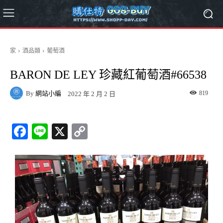
家
酒品類
葡萄酒
BARON DE LEY 珍藏紅葡萄酒#66538
By
網站小編
819
2022 年 2 月 2 日
Fa
Li
X
C
ce
ne
op
bo
y
ok
Li
nk