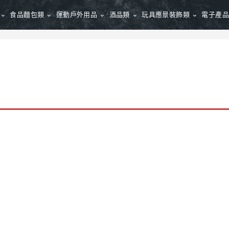
食品麵包類
運動戶外用品
酒品類
玩具應景裝飾類
電子產