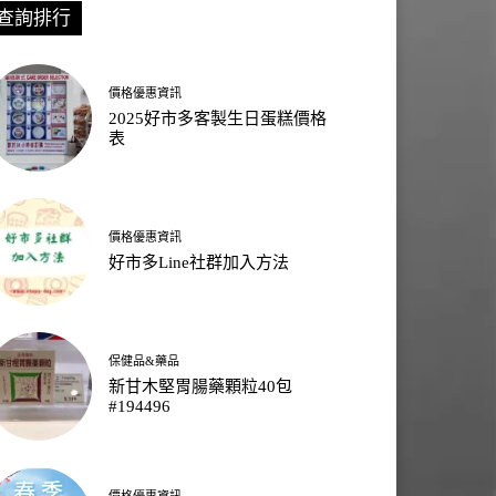
查詢排行
價格優惠資訊
2025好市多客製生日蛋糕價格
表
價格優惠資訊
好市多Line社群加入方法
保健品&藥品
新甘木堅胃腸藥顆粒40包
#194496
價格優惠資訊