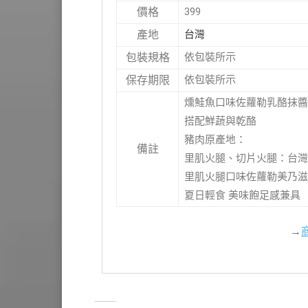
399
價格
台灣
產地
依包裝所示
包裝規格
依包裝所示
保存期限
燻鮭魚口味佐蘿勒乳酪抹醬
搭配鮮蔬與乾酪
豬肉原產地：
備註
里肌火腿、切片火腿：台灣
里肌火腿口味佐蘿勒美乃滋
夏日輕食 美味飽足感兼具
→