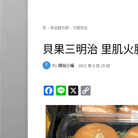
家
食品麵包類
冷藏食品
貝果三明治 里肌火腿/
By
網站小編
2022 年 6 月 29 日
Fa
Li
X
C
ce
ne
op
bo
y
ok
Li
nk