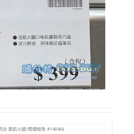
三明治 里肌火腿/煙燻鮭魚 #140466