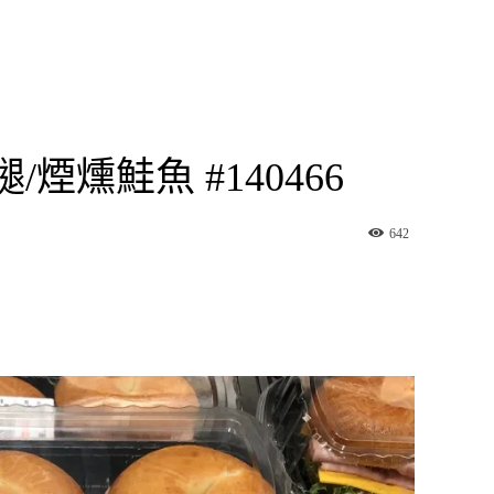
煙燻鮭魚 #140466
642