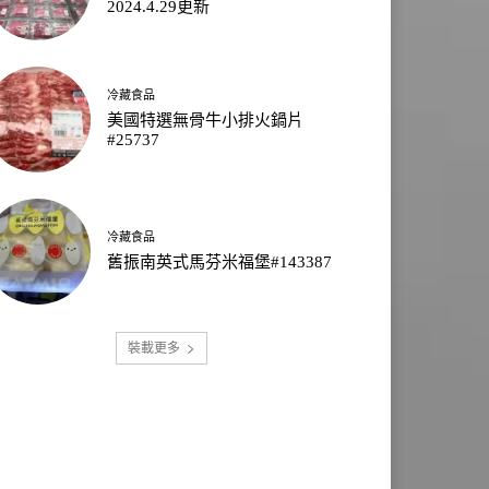
2024.4.29更新
冷藏食品
美國特選無骨牛小排火鍋片
#25737
冷藏食品
舊振南英式馬芬米福堡#143387
裝載更多