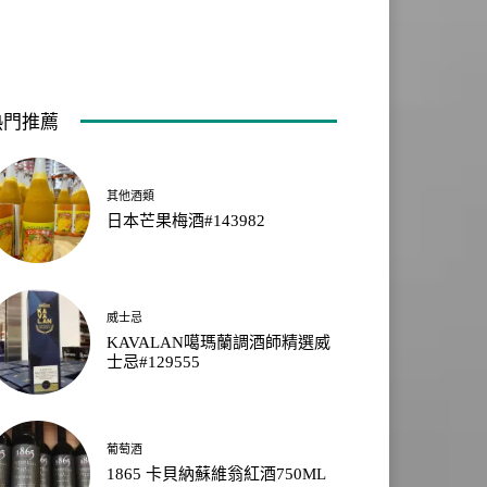
熱門推薦
其他酒類
日本芒果梅酒#143982
威士忌
KAVALAN噶瑪蘭調酒師精選威
士忌#129555
葡萄酒
1865 卡貝納蘇維翁紅酒750ML