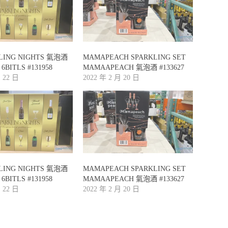
KLING NIGHTS 氣泡酒
MAMAPEACH SPARKLING SET
 6BITLS #131958
MAMAAPEACH 氣泡酒 #133627
月 22 日
2022 年 2 月 20 日
KLING NIGHTS 氣泡酒
MAMAPEACH SPARKLING SET
 6BITLS #131958
MAMAAPEACH 氣泡酒 #133627
月 22 日
2022 年 2 月 20 日