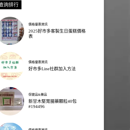
查詢排行
價格優惠資訊
2025好市多客製生日蛋糕價格
表
價格優惠資訊
好市多Line社群加入方法
保健品&藥品
新甘木堅胃腸藥顆粒40包
#194496
價格優惠資訊