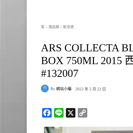
家
酒品類
氣泡酒
ARS COLLECTA BL
BOX 750ML 201
#132007
By
網站小編
2022 年 2 月 22 日
Fa
Li
X
C
ce
ne
op
bo
y