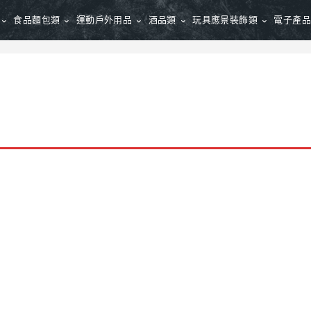
食品麵包類
運動戶外用品
酒品類
玩具應景裝飾類
電子產