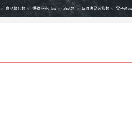
食品麵包類
運動戶外用品
酒品類
玩具應景裝飾類
電子產