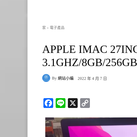
家
電子產品
APPLE IMAC 27I
3.1GHZ/8GB/256GB
By
網站小編
2022 年 4 月 7 日
Fa
Li
X
C
ce
ne
op
bo
y
ok
Li