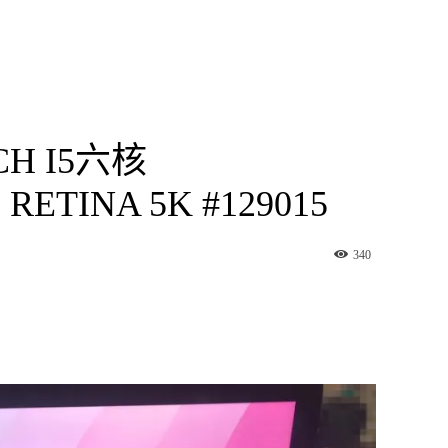
NCH I5六核
 RETINA 5K #129015
340