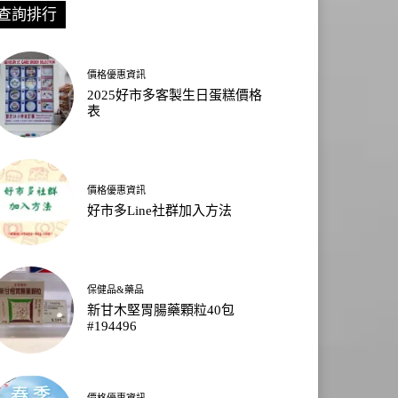
查詢排行
價格優惠資訊
2025好市多客製生日蛋糕價格
表
價格優惠資訊
好市多Line社群加入方法
保健品&藥品
新甘木堅胃腸藥顆粒40包
#194496
價格優惠資訊