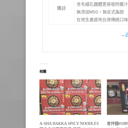
含毛細孔麵體更易吸附醬汁
備註
無添加MSG，無反式脂肪
在地生產道地台灣傳統口味
→
相關
A-SHA HAKKA SPICY NOODLES
曾拌麵#1089