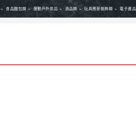
食品麵包類
運動戶外用品
酒品類
玩具應景裝飾類
電子產