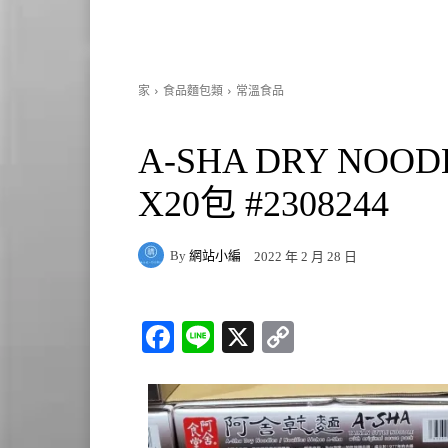
家
食品麵包類
常溫食品
A-SHA DRY NO
X20包 #2308244
By
網站小編
2022 年 2 月 28 日
Fa
Li
X
C
ce
ne
op
bo
y
ok
Li