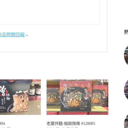
商品問題回報
←
94
老蕭拌麵-椒麻微辣 #128085