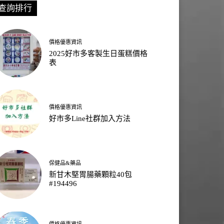
查詢排行
價格優惠資訊
2025好市多客製生日蛋糕價格
表
價格優惠資訊
好市多Line社群加入方法
保健品&藥品
新甘木堅胃腸藥顆粒40包
#194496
價格優惠資訊