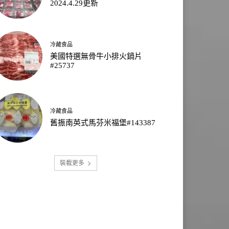
2024.4.29更新
冷藏食品
美國特選無骨牛小排火鍋片
#25737
冷藏食品
舊振南英式馬芬米福堡#143387
裝載更多