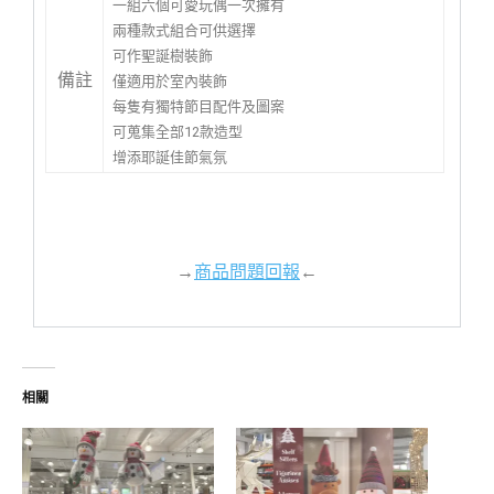
一組六個可愛玩偶一次擁有
兩種款式組合可供選擇
可作聖誕樹裝飾
備註
僅適用於室內裝飾
每隻有獨特節目配件及圖案
可蒐集全部12款造型
增添耶誕佳節氣氛
→
商品問題回報
←
相關