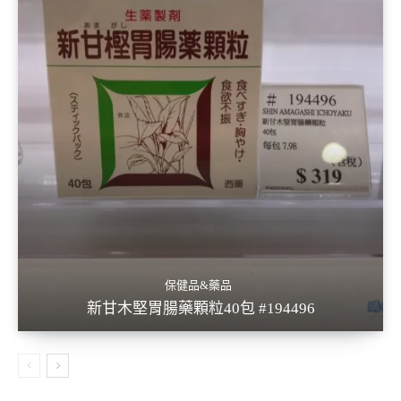
保健品&藥品
新甘木堅胃腸藥顆粒40包 #194496