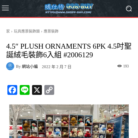
家
玩具應景裝飾類
應景裝飾
4.5″ PLUSH ORNAMENTS 6PK 4.5吋聖
誕絨毛裝飾6入組 #2006129
By
網站小編
193
2022 年 2 月 7 日
Fa
Li
X
C
ce
ne
op
bo
y
ok
Li
nk