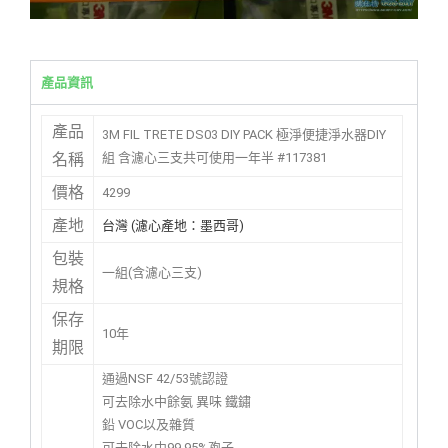
產品資訊
產品
3M FIL TRETE DS03 DIY PACK 極淨便捷淨水器DIY
組 含濾心三支共可使用一年半 #117381
名稱
價格
4299
產地
台灣 (濾心產地：墨西哥)
包裝
一組(含濾心三支)
規格
保存
10年
期限
通過NSF 42/53號認證
可去除水中餘氨 異味 鐵鏽
鉛 VOC以及雜質
可去除水中99.95%孢子