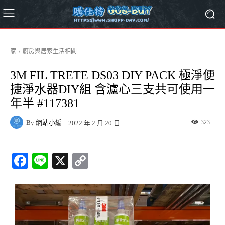
家
廚房與居家生活相關
3M FIL TRETE DS03 DIY PACK 極淨便
捷淨水器DIY組 含濾心三支共可使用一
年半 #117381
By
網站小編
323
2022 年 2 月 20 日
Fa
Li
X
C
ce
ne
op
bo
y
ok
Li