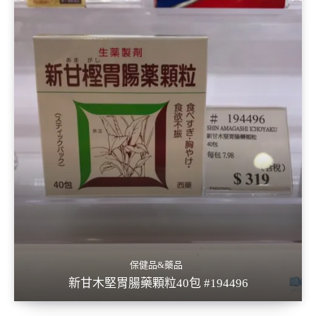
保健品&藥品
新甘木堅胃腸藥顆粒40包 #194496