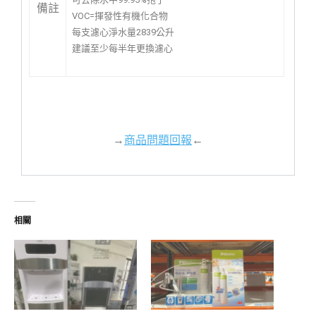
備註
VOC=揮發性有機化合物
每支濾心淨水量2839公升
建議至少每半年更換濾心
→
商品問題回報
←
相關