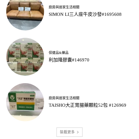
廚房與居家生活相關
SIMON LI三人座牛皮沙發#1695608
保健品&藥品
利加隆膠囊#146970
廚房與居家生活相關
TAISHO大正胃腸藥顆粒52包 #126969
裝載更多