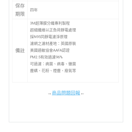
保存
四年
期限
3M超薄膜分織專利製程
超細纖維以正負荷靜電處理
採N95同靜電濾淨原理
濾網之濾材產地：英國原裝
備註
美國過敏協會AAFA認證
PM2.5有效過濾96%
可過濾：病菌、病毒、黴菌
塵螨、花粉、煙塵、廢氣等
→
商品問題回報
←