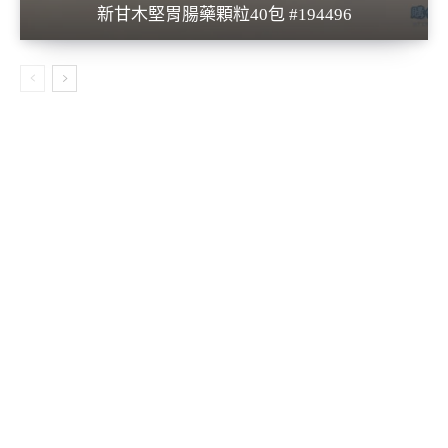
新甘木堅胃腸藥顆粒40包 #194496