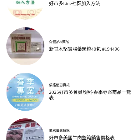
好市多Line社群加入方法
保健品&藥品
新甘木堅胃腸藥顆粒40包 #194496
價格優惠資訊
2025好市多會員護照-春季專案商品一覽
表
價格優惠資訊
好市多美國牛肉整箱銷售價格表