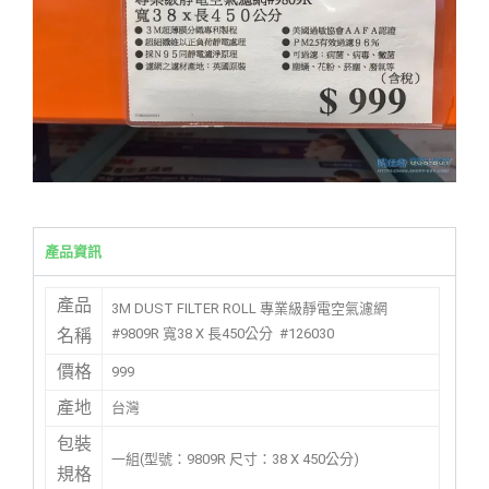
產品資訊
產品
3M DUST FILTER ROLL 專業級靜電空氣濾網
#9809R 寬38 X 長450公分 #126030
名稱
價格
999
產地
台灣
包裝
一組(型號：9809R 尺寸：38 X 450公分)
規格