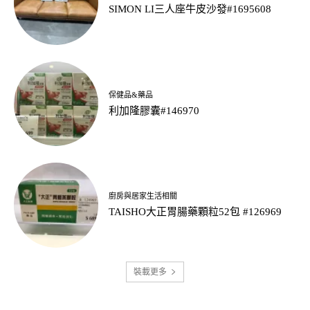
SIMON LI三人座牛皮沙發#1695608
保健品&藥品
利加隆膠囊#146970
廚房與居家生活相關
TAISHO大正胃腸藥顆粒52包 #126969
裝載更多