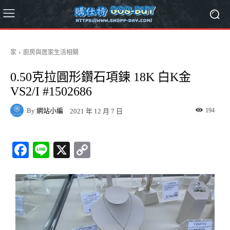
家
廚房與居家生活相關
0.50克拉圓形鑽石項鍊 18K 白K金
VS2/I #1502686
By
網站小編
194
2021 年 12 月 7 日
Fa
Li
X
C
ce
ne
op
bo
y
ok
Li
nk