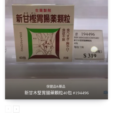
保健品&藥品
新甘木堅胃腸藥顆粒40包 #194496