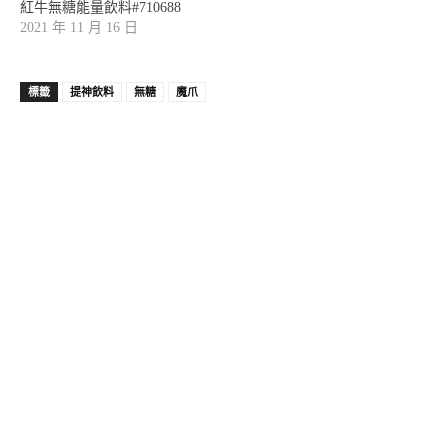
紅牛無糖能量飲料#710688
2021 年 11 月 16 日
標籤
提神飲料
無糖
魔爪