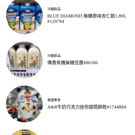
冷藏飲品
BLUE DIAMOND 無糖原味杏仁飲1.89L
#129794
冷藏飲品
傳貴有機無糖豆漿#86306
泰國零食
A&R牛奶巧克力迷你甜筒餅乾#1744884