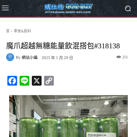
家
零食&飲料
魔爪超越無糖能量飲混搭包#318138
By
網站小編
211
2025 年 1 月 29 日
Fa
Li
X
C
ce
ne
op
bo
y
ok
Li
nk