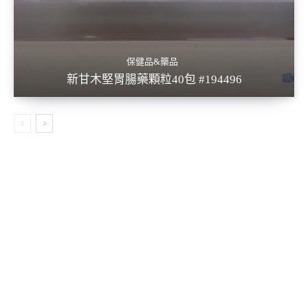
保健品&藥品
新甘木堅胃腸藥顆粒40包 #194496