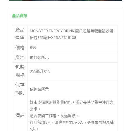
產品資訊
產品
MONSTER ENERGY DRINK 魔爪超越無糖能量飲混
搭包355毫升X15入#318138
名稱
價格
599
產地
依包裝所示
包裝
355毫升X15
規格
保存
依包裝所示
期限
好市多獨家無糖能量組包，滿足長時間集中注意力
需求。
備註
適合夜間工作者，長途駕駛。
經典無糖5入、清爽蜜桃風味5入、奇異果酸橙風味
5入。