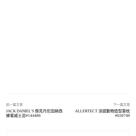
前一篇文章
下一篇文章
JACK DANIEL’S 傑克丹尼田納西
ALLERTECT 涼感動物造型靠枕
蜂蜜威士忌#144486
#650749