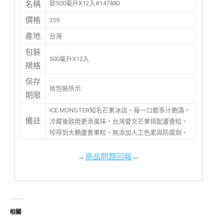
飲500毫升X12入#147480
名稱
價格
359
產地
台灣
包裝
500毫升X12入
規格
保存
依包裝所示
期限
ICE MONSTER知名芒果冰店，每一口都多汁飽滿。
備註
冷藏後飲用更添風味，台灣愛文芒果搭配蘆薈粒。
咬得到大顆蘆薈果粒，無添加人工色素與防腐劑。
→
商品問題回報
←
相關