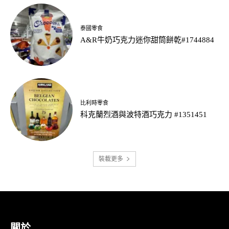
泰國零食
A&R牛奶巧克力迷你甜筒餅乾#1744884
比利時零食
科克蘭烈酒與波特酒巧克力 #1351451
裝載更多
關於