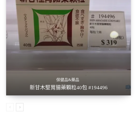
保健品&藥品
新甘木堅胃腸藥顆粒40包 #194496