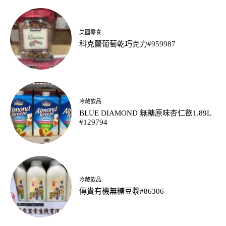
美國零食
科克蘭葡萄乾巧克力#959987
冷藏飲品
BLUE DIAMOND 無糖原味杏仁飲1.89L
#129794
冷藏飲品
傳貴有機無糖豆漿#86306