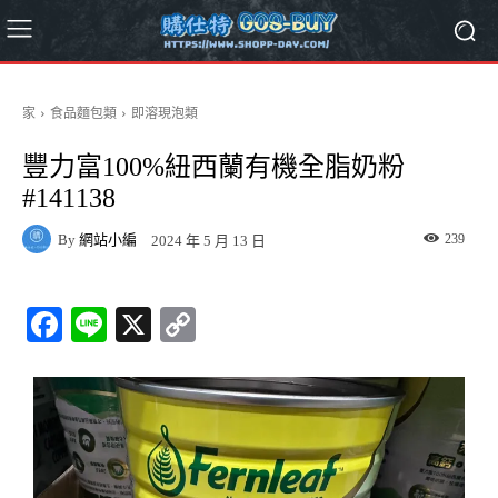
家
食品麵包類
即溶現泡類
豐力富100%紐西蘭有機全脂奶粉
#141138
By
網站小編
239
2024 年 5 月 13 日
Fa
Li
X
C
ce
ne
op
bo
y
ok
Li
nk