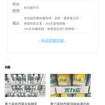
保存
依包裝所示
期限
來自紐西蘭有機牧場、高鈣、優質蛋白質。
備註
無使用抗生素、365天放牧飼養。
365天有機草飼，無使用合成化學物質。
→
商品問題回報
←
相關
豐力富紐西蘭全脂鮮乳
豐力富紐西蘭頂級純濃奶粉