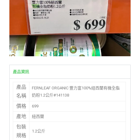
產品資訊
產品
FERNLEAF ORGANIC 豐力富100%紐西蘭有機全脂
奶粉1.2公斤#141138
名稱
價格
699
產地
紐西蘭
包裝
1.2公斤
規格