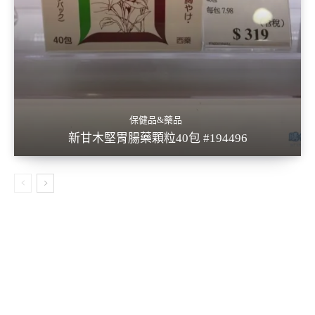
保健品&藥品
新甘木堅胃腸藥顆粒40包 #194496