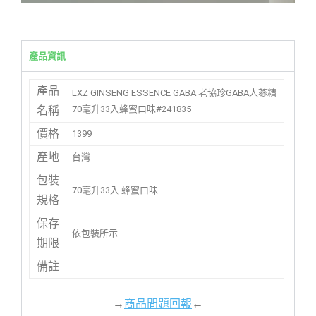
產品資訊
產品
LXZ GINSENG ESSENCE GABA 老協珍GABA人蔘精
70毫升33入蜂蜜口味#241835
名稱
價格
1399
產地
台灣
包裝
70毫升33入 蜂蜜口味
規格
保存
依包裝所示
期限
備註
→
商品問題回報
←