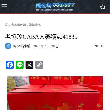
家
食品麵包類
常溫食品
老協珍GABA人蔘精#241835
By
網站小編
98
2025 年 1 月 28 日
Fa
Li
X
C
ce
ne
op
bo
y
ok
Li
nk