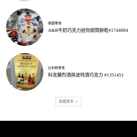
泰國零食
A&R牛奶巧克力迷你甜筒餅乾#1744884
比利時零食
科克蘭烈酒與波特酒巧克力 #1351451
裝載更多