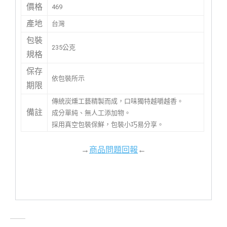
價格
469
產地
台灣
包裝
235公克
規格
保存
依包裝所示
期限
傳統炭燻工藝精製而成，口味獨特越嚼越香。
備註
成分單純、無人工添加物。
採用真空包裝保鮮，包裝小巧易分享。
→
商品問題回報
←