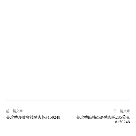
前一篇文章
下一篇文章
美珍香沙嗲金錢豬肉乾#150249
美珍香麻辣杰奇豬肉乾235公克
#150248