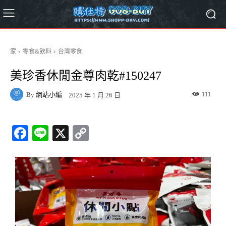
家
零食&飲料
台灣零食
美珍香休閒金尊肉乾#150247
By
網站小編
111
2025 年 1 月 26 日
Fa
Li
X
C
ce
ne
op
bo
y
ok
Li
nk