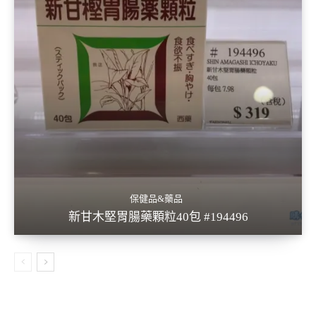
保健品&藥品
新甘木堅胃腸藥顆粒40包 #194496