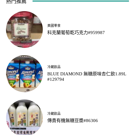
熱門推薦
美國零食
科克蘭葡萄乾巧克力#959987
冷藏飲品
BLUE DIAMOND 無糖原味杏仁飲1.89L
#129794
冷藏飲品
傳貴有機無糖豆漿#86306