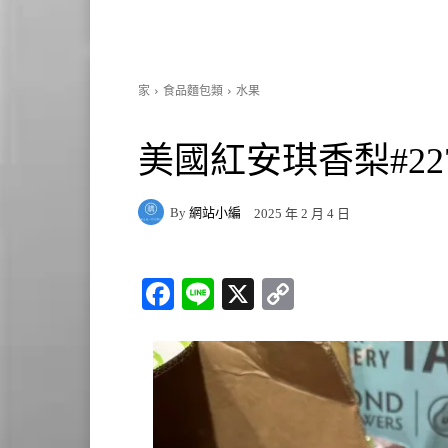
家
食品麵包類
水果
美國紅安琪香梨#227
By
網站小編
2025 年 2 月 4 日
Fa
Li
X
C
ce
ne
op
bo
y
ok
Li
nk