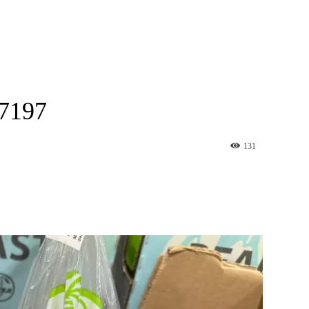
197
131