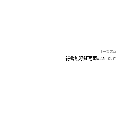
下一篇文章
祕魯無籽紅葡萄#2283337