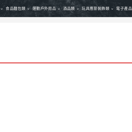
食品麵包類
運動戶外用品
酒品類
玩具應景裝飾類
電子產