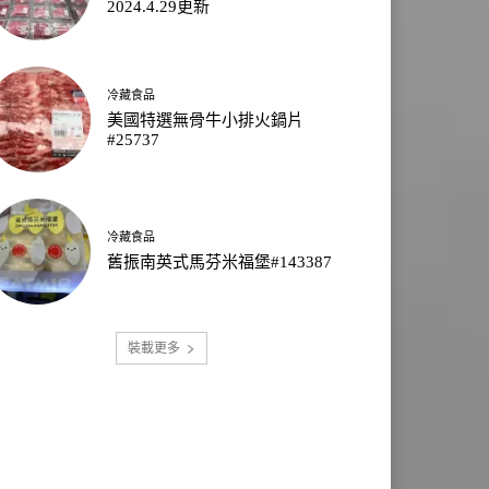
2024.4.29更新
冷藏食品
美國特選無骨牛小排火鍋片
#25737
冷藏食品
舊振南英式馬芬米福堡#143387
裝載更多