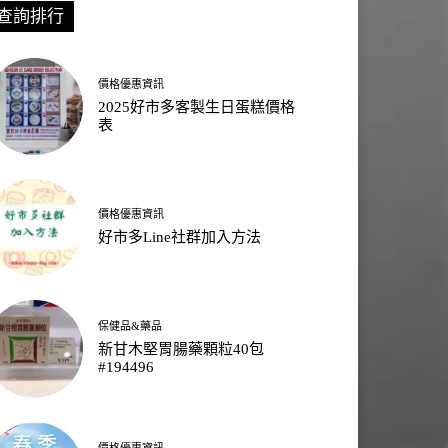
查詢排行
價格優惠資訊
2025好市多客製生日蛋糕價格
表
價格優惠資訊
好市多Line社群加入方法
保健品&藥品
新甘木堅胃腸藥顆粒40包
#194496
價格優惠資訊