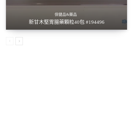
保健品&藥品
新甘木堅胃腸藥顆粒40包 #194496