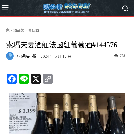
家
酒品類
葡萄酒
索瑪夫妻酒莊法國紅葡萄酒#144576
By
網站小編
228
2024 年 5 月 12 日
Fa
Li
X
C
ce
ne
op
bo
y
ok
Li
nk