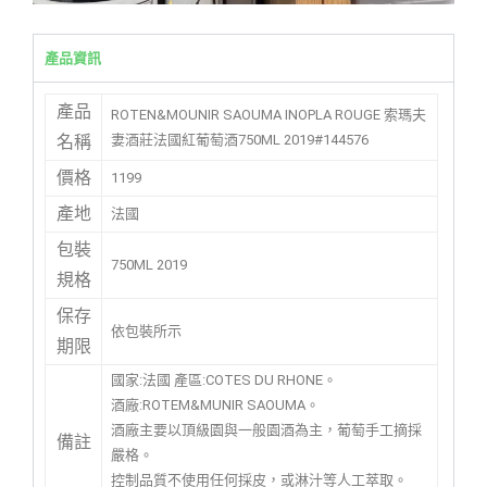
產品資訊
產品
ROTEN&MOUNIR SAOUMA INOPLA ROUGE 索瑪夫
妻酒莊法國紅葡萄酒750ML 2019#144576
名稱
價格
1199
產地
法國
包裝
750ML 2019
規格
保存
依包裝所示
期限
國家:法國 產區:COTES DU RHONE。
酒廠:ROTEM&MUNIR SAOUMA。
酒廠主要以頂級園與一般園酒為主，葡萄手工摘採
備註
嚴格。
控制品質不使用任何採皮，或淋汁等人工萃取。