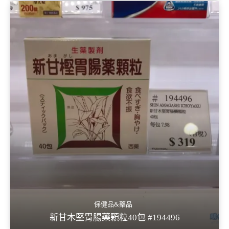
保健品&藥品
新甘木堅胃腸藥顆粒40包 #194496