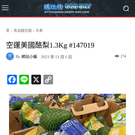
家
食品麵包類
水果
空運美國酪梨1.3Kg #147019
By
網站小編
274
2021 年 11 月 1 日
Fa
Li
X
C
ce
ne
op
bo
y
ok
Li
nk