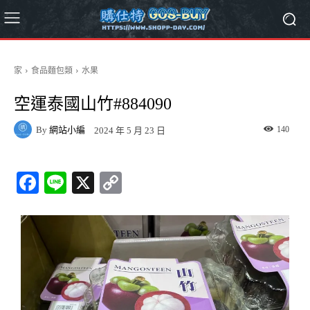
家
食品麵包類
水果
空運泰國山竹#884090
By
網站小編
140
2024 年 5 月 23 日
Fa
Li
X
C
ce
ne
op
bo
y
ok
Li
nk