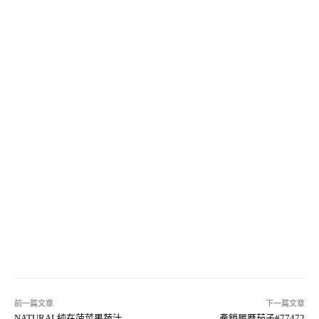
前一篇文章
下一篇文章
NATURAL純在菠菜果蔬汁
產銷履歷茄子#77472