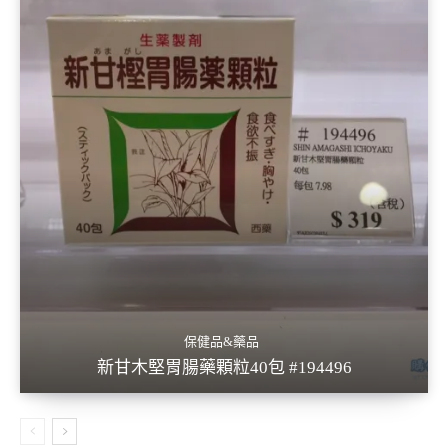
保健品&藥品
新甘木堅胃腸藥顆粒40包 #194496