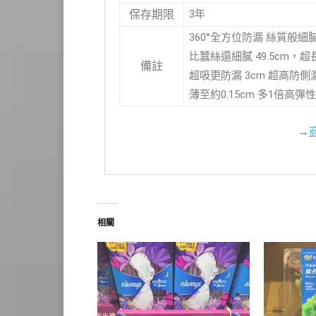
3年
保存期限
360°全方位防漏 絲質般
比蠶絲還細膩 49.5cm
備註
超吸更防漏 3cm 超高防
薄至約0.15cm 多1倍高
→
相關