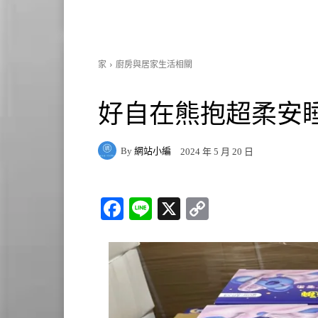
家
廚房與居家生活相關
好自在熊抱超柔安睡褲
By
網站小編
2024 年 5 月 20 日
Fa
Li
X
C
ce
ne
op
bo
y
ok
Li
nk