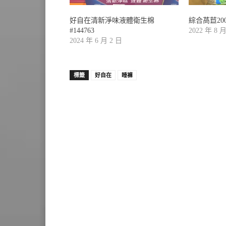
好自在清新淨味液體衛生棉
綜合萵苣200
#144763
2022 年 8 
2024 年 6 月 2 日
標籤
好自在
睡褲