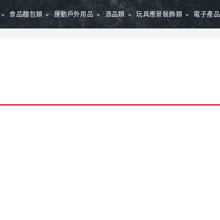
食品麵包類
運動戶外用品
酒品類
玩具應景裝飾類
電子產