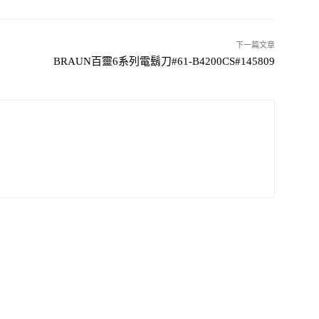
下一篇文章
BRAUN百靈6系列電鬍刀#61-B4200CS#145809