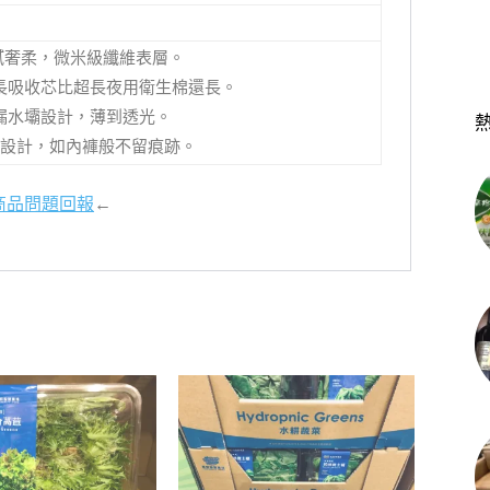
細膩奢柔，微米級纖維表層。
，超長吸收芯比超長夜用衛生棉還長。
側漏水壩設計，薄到透光。
彈性設計，如內褲般不留痕跡。
商品問題回報
←