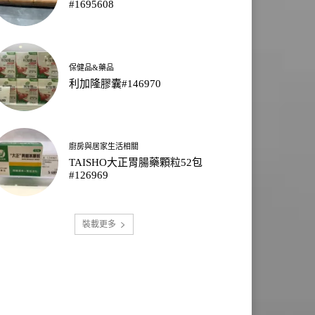
#1695608
保健品&藥品
利加隆膠囊#146970
廚房與居家生活相關
TAISHO大正胃腸藥顆粒52包
#126969
裝載更多