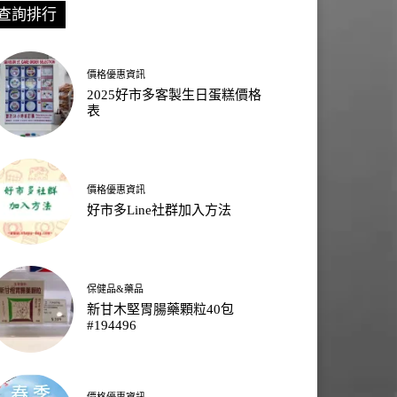
查詢排行
價格優惠資訊
2025好市多客製生日蛋糕價格
表
價格優惠資訊
好市多Line社群加入方法
保健品&藥品
新甘木堅胃腸藥顆粒40包
#194496
價格優惠資訊