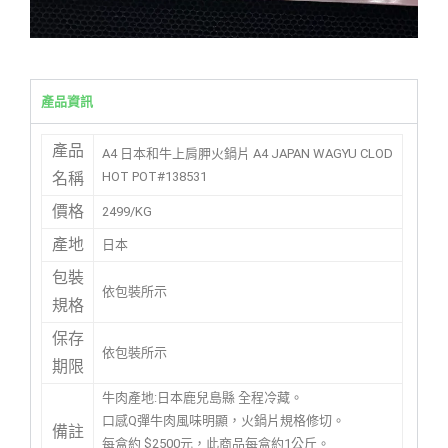
產品資訊
產品
A4 日本和牛上肩胛火鍋片 A4 JAPAN WAGYU CLOD
HOT POT#138531
名稱
價格
2499/KG
產地
日本
包裝
依包裝所示
規格
保存
依包裝所示
期限
牛肉產地:日本鹿兒島縣 全程冷藏。
口感Q彈牛肉風味明顯，火鍋片規格修切。
備註
每盒約 $2500元，此商品每盒約1公斤。