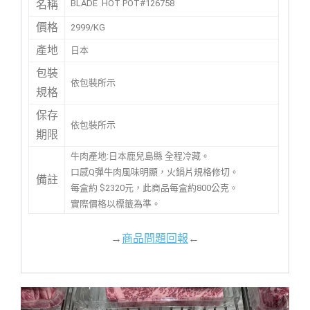
BLADE HOT POT#126758
名稱
價格
2999/KG
產地
日本
包裝
依包裝所示
規格
保存
依包裝所示
期限
牛肉產地:日本鹿兒島縣 全程冷藏。
口感Q彈牛肉風味明顯，火鍋片規格修切。
備註
每盒約 $2320元，此商品每盒約800公克。
實際價格以標籤為準。
→
商品問題回報
←