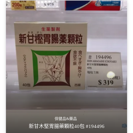
保健品&藥品
新甘木堅胃腸藥顆粒40包 #194496