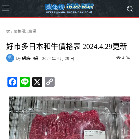
家
價格優惠資訊
好市多日本和牛價格表 2024.4.29更新
By
網站小編
4134
2024 年 4 月 29 日
Fa
Li
X
C
ce
ne
op
bo
y
ok
Li
nk