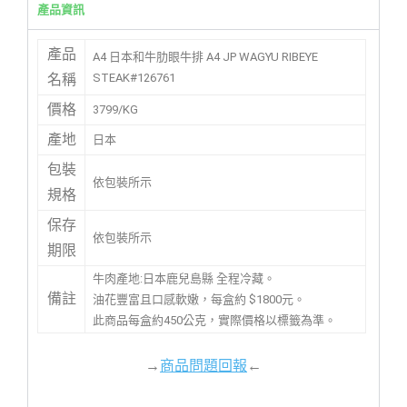
產品資訊
產品
A4 日本和牛肋眼牛排 A4 JP WAGYU RIBEYE
STEAK#126761
名稱
價格
3799/KG
產地
日本
包裝
依包裝所示
規格
保存
依包裝所示
期限
牛肉產地:日本鹿兒島縣 全程冷藏。
備註
油花豐富且口感軟嫩，每盒約 $1800元。
此商品每盒約450公克，實際價格以標籤為準。
→
商品問題回報
←