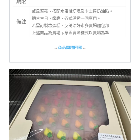
期限
戚風蛋糕、搭配水蜜桃切塊及卡士達奶油陷。
適合生日、節慶、各式活動一同享用。
備註
若需訂製款蛋糕、反請洽好市多賣場麵包部
上述商品為賣場示意圖實際樣式以賣場為準
→
商品問題回報
←