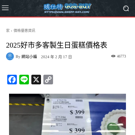
家
價格優惠資訊
2025好市多客製生日蛋糕價格表
By
網站小編
46773
2024 年 2 月 17 日
Fa
Li
X
C
ce
ne
op
bo
y
ok
Li
nk