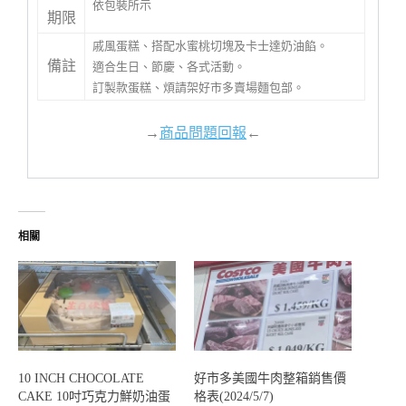
依包裝所示
期限
戚風蛋糕、搭配水蜜桃切塊及卡士達奶油餡。
備註
適合生日、節慶、各式活動。
訂製款蛋糕、煩請架好市多賣場麵包部。
→
商品問題回報
←
相關
10 INCH CHOCOLATE
好市多美國牛肉整箱銷售價
CAKE 10吋巧克力鮮奶油蛋
格表(2024/5/7)