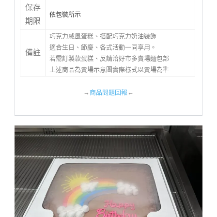
保存
依包裝所示
期限
巧克力戚風蛋糕、搭配巧克力奶油裝飾
適合生日、節慶、各式活動一同享用。
備註
若需訂製款蛋糕、反請洽好市多賣場麵包部
上述商品為賣場示意圖實際樣式以賣場為準
→
商品問題回報
←