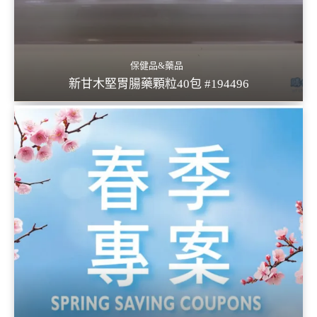
保健品&藥品
新甘木堅胃腸藥顆粒40包 #194496