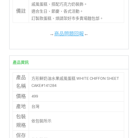
戚風蛋糕、搭配巧克力奶裝飾。
備註
適合生日、節慶、各式活動。
訂製款蛋糕、煩請架好市多賣場麵包部。
→
商品問題回報
←
產品資訊
產品
方形鮮奶油水果戚風蛋糕 WHITE CHIFFON SHEET
CAKE#141284
名稱
價格
499
產地
台灣
包裝
依包裝所示
規格
保存