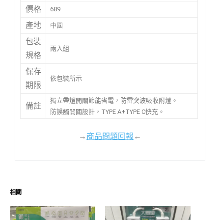
價格
689
產地
中國
包裝
兩入組
規格
保存
依包裝所示
期限
獨立帶燈開關節能省電，防雷突波吸收附燈。
備註
防誤觸開關設計，TYPE A+TYPE C快充。
→
商品問題回報
←
相關