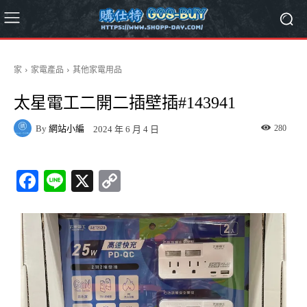
家
家電產品
其他家電用品
太星電工二開二插壁插#143941
By
網站小編
280
2024 年 6 月 4 日
Fa
Li
X
C
ce
ne
op
bo
y
ok
Li
nk