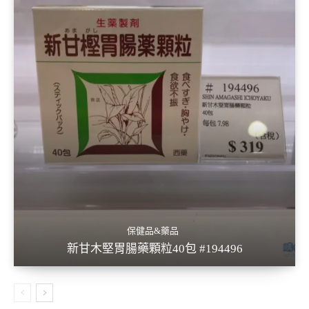
保健品&藥品
新甘木堅胃腸藥顆粒40包 #194496