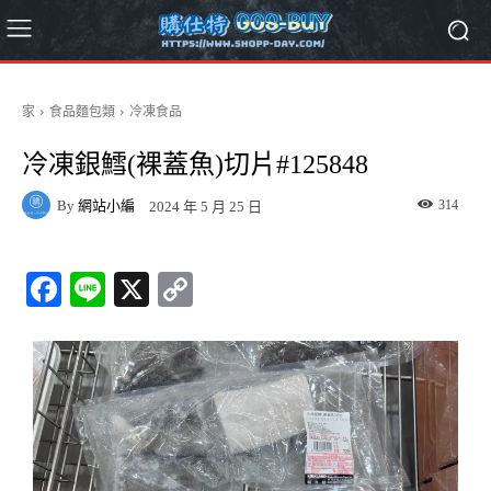
家
食品麵包類
冷凍食品
冷凍銀鱈(裸蓋魚)切片#125848
By
網站小編
314
2024 年 5 月 25 日
Fa
Li
X
C
ce
ne
op
bo
y
ok
Li
nk