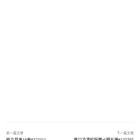
前一篇文章
下一篇文章
帆立貝串18串#323411
進口冷凍松阪豬火鍋片捲#145765