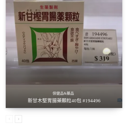
保健品&藥品
新甘木堅胃腸藥顆粒40包 #194496