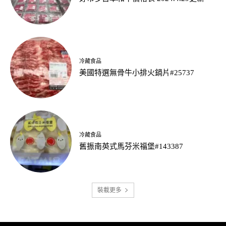
冷藏食品
美國特選無骨牛小排火鍋片#25737
冷藏食品
舊振南英式馬芬米福堡#143387
裝載更多