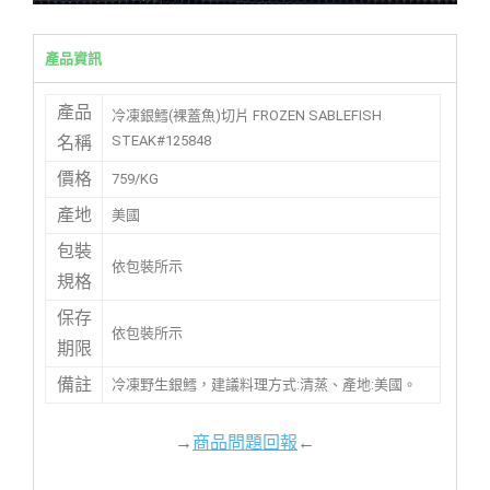
產品資訊
產品
冷凍銀鱈(裸蓋魚)切片 FROZEN SABLEFISH
STEAK#125848
名稱
價格
759/KG
產地
美國
包裝
依包裝所示
規格
保存
依包裝所示
期限
備註
冷凍野生銀鱈，建議料理方式:清蒸、產地:美國。
→
商品問題回報
←